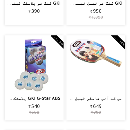
GKI کنگ فو ٹیبل ٹینس ریکیٹ
GKI کنگ فو پلاسٹک ٹینس بال (سفید) - م...
₹390
₹950
₹1,050
8
%
ب
ن
%
ب
ن
1
د
8
د
جی کے آئی فاسٹو ٹیبل ٹینس ریکیٹ، لکڑی، سرخ
GKI G-Star ABS پلاسٹک 40+ ٹیبل ٹینس ب...
₹540
₹649
₹588
₹790