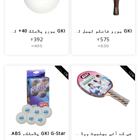
GKI یورو فاسٹو ٹیبل ٹینس ریکٹ (ملٹی کلر)
GKI یورو پلاسٹک 40+ ٹیبل ٹینس بالز (س...
₹392
₹575
₹499
₹630
2
%
ب
ن
%
ب
ن
1
د
1
د
جی کے آئی بیلبوٹ ووڈ ٹیبل ٹینس ریکیٹ
GKI G-Star پلاسٹک، ABS ٹیبل ٹینس بال،...