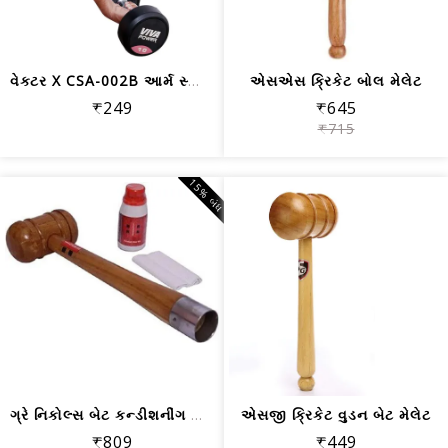
વેક્ટર X CSA-002B આર્મ સ્લીવ્ઝ, બ્લેક
એસએસ ક્રિકેટ બોલ મેલેટ
₹249
₹645
₹715
15% બંધ
ગ્રે નિકોલ્સ બેટ કન્ડીશનીંગ કીટ
એસજી ક્રિકેટ વુડન બેટ મેલેટ
₹809
₹449