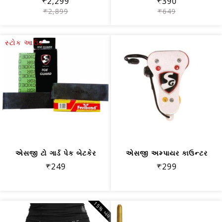
₹2,299
₹390
₹2,899
₹649
સ્ટોક આઉટ
એસજી ટો ગાર્ડ પેક બેટકેર
એસજી અમ્પાયર કાઉન્ટર
₹249
₹299
15% બંધ