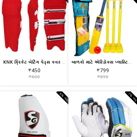
KNK ક્રિકેટ બેટિંગ પેડ્સ કવર | રંગીન ...
બાળકો માટે એરિડોક્સ પ્લાસ્ટિક ક્રિકેટ...
₹450
₹799
₹600
₹890
6% બંધ
7% બં