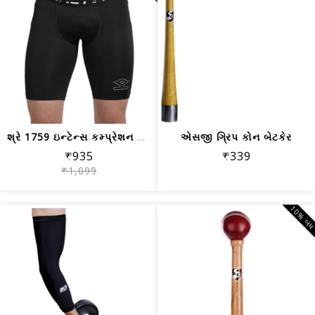
શ્રે 1759 ઇન્ટેન્સ કમ્પ્રેશન શોર્ટ્સ ,બ્લેક
એસજી ગ્રિપ કોન બેટકેર
₹935
₹339
₹1,099
10% બં