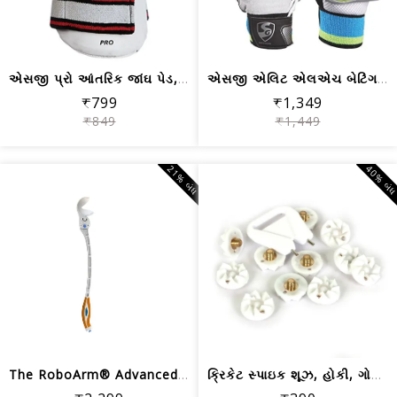
એસજી પ્રો આંતરિક જાંઘ પેડ, પુખ્ત
એસજી એલિટ એલએચ બેટિંગ ગ્લોવ્સ, પુરુષો...
₹799
₹1,349
₹849
₹1,449
21% બંધ
40% બં
The RoboArm® Advanced- વિશ્વનું સૌથી ...
ક્રિકેટ સ્પાઇક શૂઝ, હોકી, ગોલ્ફ અને અ...