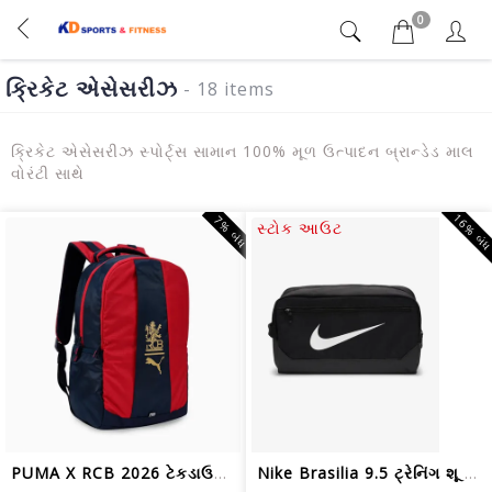
0
ક્રિકેટ એસેસરીઝ
- 18 items
ક્રિકેટ એસેસરીઝ સ્પોર્ટ્સ સામાન 100% મૂળ ઉત્પાદન બ્રાન્ડેડ માલ
વોરંટી સાથે
16% બં
7% બંધ
સ્ટોક આઉટ
PUMA X RCB 2026 ટેકડાઉન બેકપેક 32L 09342901
Nike Brasilia 9.5 ટ્રેનિંગ શૂ બેગ (11...