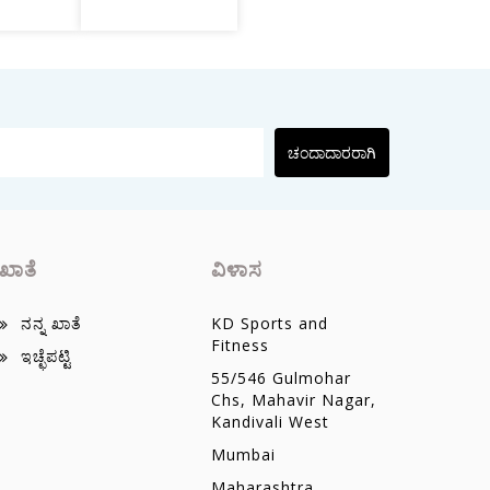
ಚಂದಾದಾರರಾಗಿ
ಖಾತೆ
ವಿಳಾಸ
ನನ್ನ ಖಾತೆ
KD Sports and
Fitness
ಇಚ್ಛೆಪಟ್ಟಿ
55/546 Gulmohar
Chs, Mahavir Nagar,
Kandivali West
Mumbai
Maharashtra