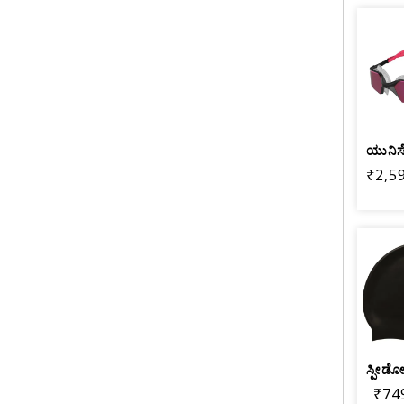
₹2,5
₹74