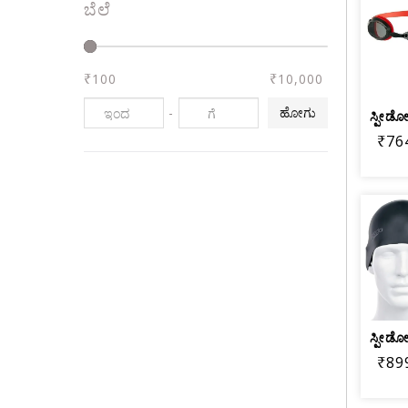
ಬೆಲೆ
₹100
₹10,000
-
ಹೋಗು
₹76
₹89