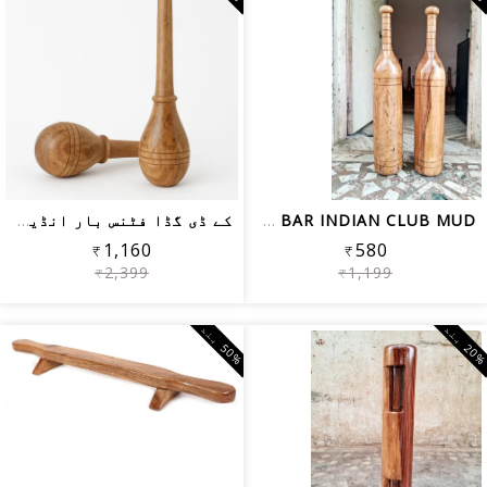
KD MUGDAR FITNESS BAR INDIAN CLUB MUD...
کے ڈی گڈا فٹنس بار انڈین کلب بھیم میس...
₹1,160
₹580
₹2,399
₹1,199
0
%
ب
ن
0
%
ب
ن
5
د