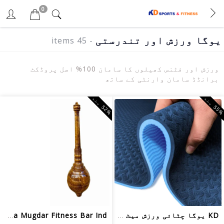
0
یوگا ورزش اور تندرستی
- 45 items
ورزش اور فٹنس کھیلوں کا سامان 100% اصل پروڈکٹ
برانڈڈ سامان وارنٹی کے ساتھ
5
%
ب
ن
2
%
ب
ن
5
د
KD یوگا چٹائی ورزش میٹ دوہری رنگ 6mm ...
KD Indian Gada Mugdar Fitness Bar Ind...