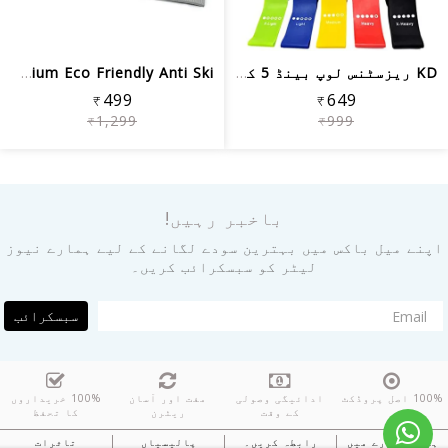
KD ریزسٹنس لوپ بینڈ 5 کا سیٹ، ہوم فٹن...
Kettler Premium Eco Friendly Anti Ski...
₹499
₹649
₹1,299
₹999
باخبر رہیں!
اپنے میل باکس میں بہترین سودے لگانے کے لیے ہمارے نیوز
لیٹر کو سبسکرائب کریں۔
سبسکرائب
100% اصل پروڈکٹ
ادائیگی وصولی
مفت اور آسان
100% خریداروں
کے وقت
ریٹرن
کا تحفظ
ہمارے بارے میں
رابطہ کریں۔
پالیسیاں
تاثرات