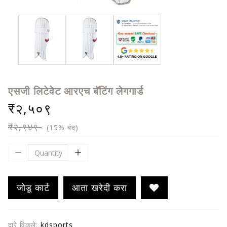
एसजी लिटेवेट आरएच बॅटिंग लेगगार्ड
₹२,५०९
₹२,९४९
(15% बंद)
जोडू कार्ट
आता खरेदी करा
द्वारे विकले:
kdsports