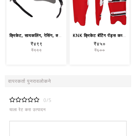
क्रिकेट, सायकलिंग, रेसिंग, क्लाइंबिंग...
KNK क्रिकेट बॅटिंग पॅड्स कव्हर | रंगी...
₹४९९
₹४५०
₹९९९
₹६००
वापरकर्ता पुनरावलोकने
0/5
याला रेट करा उत्पादन