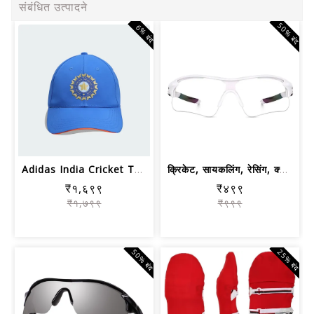
संबंधित उत्पादने
50% बंद
6% बंद
Adidas India Cricket T20i युनिसेक्स क...
क्रिकेट, सायकलिंग, रेसिंग, क्लाइंबिंग...
₹१,६९९
₹४९९
₹१,७९९
₹९९९
50% बंद
25% बंद