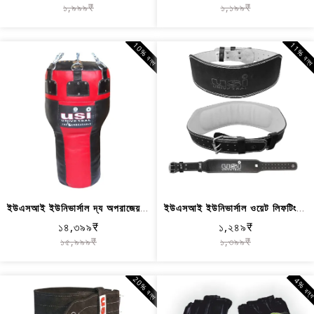
১,৯৯৯₹
১,১৯৯₹
10% বন্ধ
11% বন্
ইউএসআই ইউনিভার্সাল দ্য অপরাজেয় 626AB...
ইউএসআই ইউনিভার্সাল ওয়েট লিফটিং বেল্ট...
১৪,৩৯৯₹
১,২৪৯₹
১৫,৯৯৯₹
১,৩৯৯₹
20% বন্ধ
4% বন্