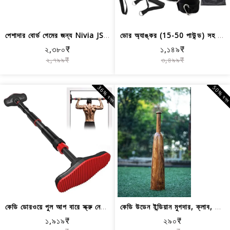
পেশাদার বোর্ড গেমের জন্য Nivia JS-230...
ডোর অ্যাঙ্কর (15-50 পাউন্ড) সহ কেডি র...
২,৩৮০₹
১,১৪৯₹
২,৭৯৯₹
৩,৪৯৯₹
36% বন্ধ
50% বন্
কেডি ডোরওয়ে পুল আপ বারে স্ক্রু নেই, ...
কেডি উডেন ইন্ডিয়ান মুগদার, ক্লাব, মি...
১,৯১৯₹
২৯০₹