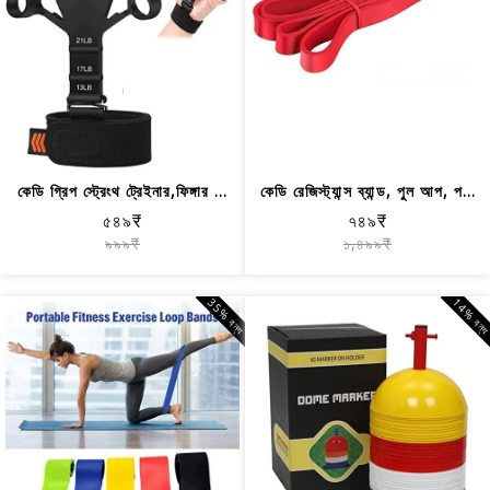
কেডি গ্রিপ স্ট্রেংথ ট্রেইনার,ফিঙ্গার ...
কেডি রেজিস্ট্যান্স ব্যান্ড, পুল আপ, প...
৫৪৯₹
৭৪৯₹
৯৯৯₹
১,৪৯৯₹
35% বন্ধ
14% বন্