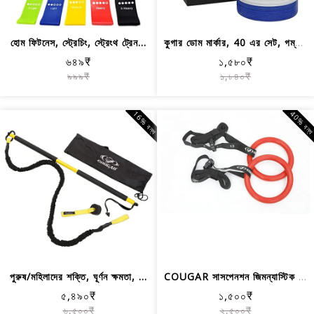
হোম ফিটনেস, স্ট্রেচিং, স্ট্রেংথ ট্রেন...
কুগার ডোম মার্কার, 40 এর সেট, গম্বুজ ...
৬৪৯₹
১,৫৮০₹
৯৯৯₹
১,৮৪০₹
16% বন্ধ
40% বন্
পুরুষ/মহিলাদের শক্তি, ঘূর্ণন ক্ষমতা, ...
COUGAR সাসপেনশন জিমন্যাস্টিক রিং, জিম...
৫,৪৯০₹
১,৫০০₹
৬,৫০০₹
২,৫০০₹