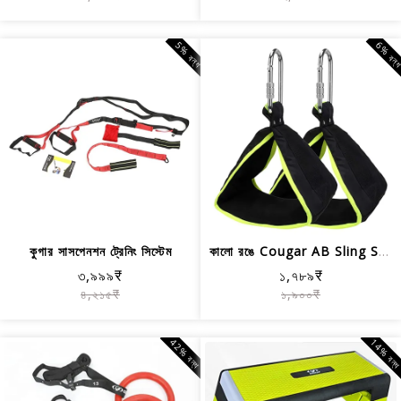
5% বন্ধ
6% বন্
কুগার সাসপেনশন ট্রেনিং সিস্টেম
কালো রঙে Cougar AB Sling Supra
৩,৯৯৯₹
১,৭৮৯₹
৪,২১৫₹
১,৯০০₹
42% বন্ধ
14% বন্