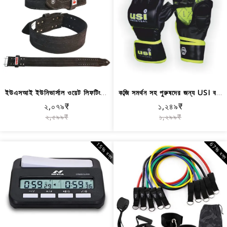
ইউএসআই ইউনিভার্সাল ওয়েট লিফটিং বেল্ট...
কব্জি সমর্থন সহ পুরুষদের জন্য USI বক্...
২,০৭৯₹
১,২৪৯₹
২,৫৯৯₹
১,২৯৯₹
15% বন্ধ
67% বন্