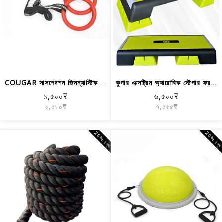
COUGAR সাসপেনশন জিমন্যাস্টিক রিং, জিম...
কুগার এক্সট্রিম অ্যারোবিক স্টেপার ফর ...
১,৫০০₹
৬,৫০০₹
২,৫৮০₹
৭,৫৫৫₹
26% বন্ধ
20% বন্