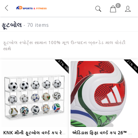
0
ફૂટબોલ
- 70 items
ફૂટબોલ સ્પોર્ટ્સ સામાન 100% મૂળ ઉત્પાદન બ્રાન્ડેડ માલ વોરંટી
સાથે
67% બંધ
21% બં
KNK મીની ફૂટબોલ વર્લ્ડ કપ રેપ્લિકા બો...
એડિડાસ ફિફા વર્લ્ડ કપ 26™ ટ્રિઓન્ડા સ...