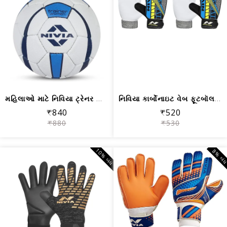
મહિલાઓ માટે નિવિયા ટ્રેનર સિન્થેટિક હ...
નિવિયા કાર્બોનાઇટ વેબ ફૂટબૉલ ગોલ રાખે...
₹840
₹520
₹880
₹530
10% બંધ
8% બં