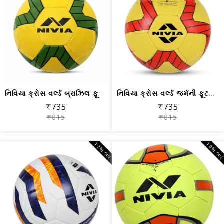
નિવિયા ક્રોસ વર્લ્ડ બ્રાઝિલ ફૂટબોલ બો...
નિવિયા ક્રોસ વર્લ્ડ જર્મની ફૂટબોલ બોલ...
₹735
₹735
₹815
₹815
12% બંધ
10% બં