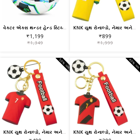
વેક્ટર એક્સ થન્ડર હેન્ડ સ્ટિચ્ડ ફૂટબો...
KNK યુથ રોનાલ્ડો, નેમાર અને મેસ્સી સો...
₹1,199
₹899
₹1,349
₹1,999
50% બંધ
40% બં
KNK યુથ રોનાલ્ડો, નેમાર અને મેસ્સી સો...
KNK યુથ રોનાલ્ડો, નેમાર અને મેસ્સી સો...