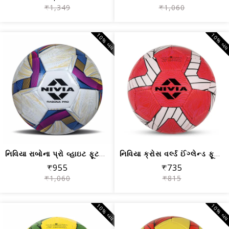
₹1,349
₹1,060
10% બંધ
10% બં
નિવિયા રાબોના પ્રો વ્હાઇટ ફૂટબોલ ટ્રે...
નિવિયા ક્રોસ વર્લ્ડ ઈંગ્લેન્ડ ફૂટબોલ ...
₹955
₹735
₹1,060
₹815
10% બંધ
10% બં