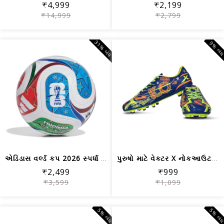
₹4,999
₹2,199
₹14,999
₹2,799
31% બંધ
9% બં
એડિડાસ વર્લ્ડ કપ 2026 સ્પર્ધા બોલ
પુરુષો માટે વેક્ટર X નોકઆઉટ ફૂટબોલ જૂતા
₹2,499
₹999
₹3,599
₹1,099
5% બંધ
5% બં