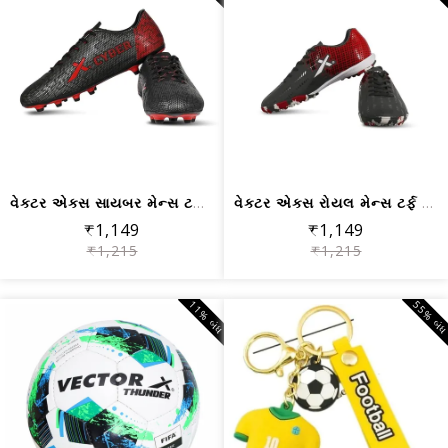
વેક્ટર એક્સ સાયબર મેન્સ ટર્ફ ફૂટબોલ શ...
વેક્ટર એક્સ રોયલ મેન્સ ટર્ફ ફૂટબોલ શૂ...
₹1,149
₹1,149
₹1,215
₹1,215
11% બંધ
55% બં