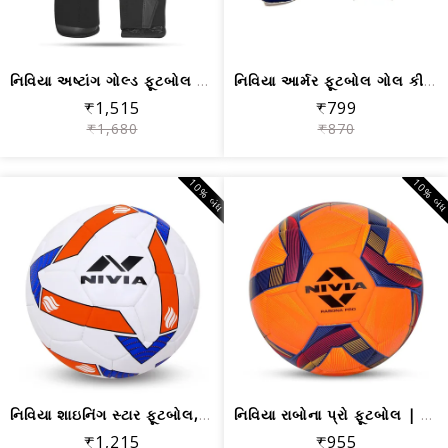
નિવિયા અષ્ટાંગ ગોલ્ડ ફૂટબોલ ગોલકીપિંગ...
નિવિયા આર્મર ફૂટબોલ ગોલ કીપર ગ્લોવ્સ ...
₹1,515
₹799
₹1,680
₹870
10% બંધ
10% બં
નિવિયા શાઇનિંગ સ્ટાર ફૂટબોલ, બહુરંગી કદ 5
નિવિયા રાબોના પ્રો ફૂટબોલ | નારંગી રં...
₹1,215
₹955