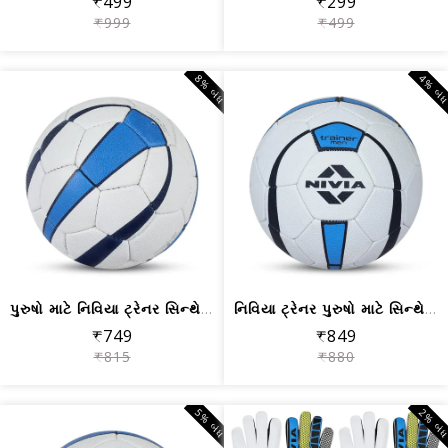
₹499
₹299
₹999
₹499
8% બંધ
4% બં
પુરુષો માટે નિવિયા ટ્રેનર સિન્થેટિક ર...
નિવિયા ટ્રેનર પુરુષો માટે સિન્થેટિક ર...
₹749
₹849
₹815
₹880
5% બંધ
2% બં