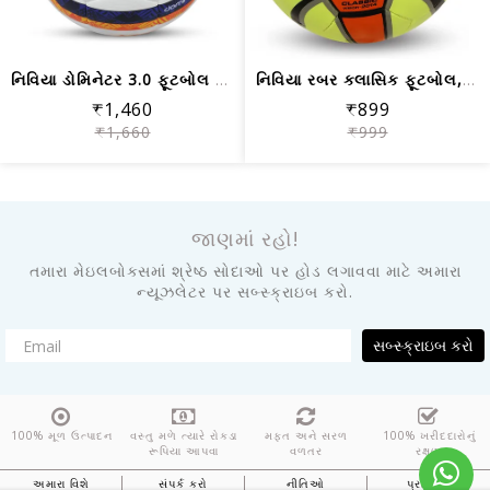
નિવિયા ડોમિનેટર 3.0 ફૂટબોલ સાઈઝ - 5 (...
નિવિયા રબર ક્લાસિક ફૂટબોલ, યલો | કદ 4 અને 5
₹1,460
₹899
₹1,660
₹999
જાણમાં રહો!
તમારા મેઇલબોક્સમાં શ્રેષ્ઠ સોદાઓ પર હોડ લગાવવા માટે અમારા
ન્યૂઝલેટર પર સબ્સ્ક્રાઇબ કરો.
સબ્સ્ક્રાઇબ કરો
100% મૂળ ઉત્પાદન
વસ્તુ મળે ત્યારે રોકડા
મફત અને સરળ
100% ખરીદદારોનું
રૂપિયા આપવા
વળતર
રક્ષણ
અમારા વિશે
સંપર્ક કરો
નીતિઓ
પ્રતિભાવ