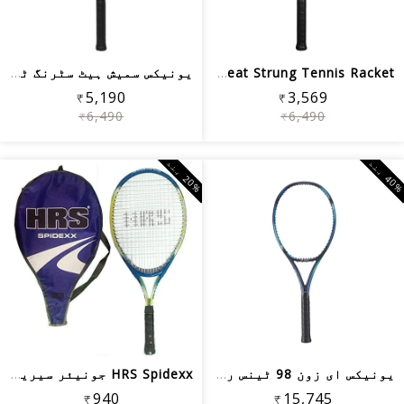
Yonex Smash Heat Strung Tennis Racket...
یونیکس سمیش ہیٹ سٹرنگ ٹینس ریکٹ، بلیو
₹5,190
₹3,569
₹6,490
₹6,490
0
%
ب
ن
0
%
ب
ن
2
د
یونیکس ای زون 98 ٹینس ریکیٹ
HRS Spidexx جونیئر سیریز ایلومینیم ٹی...
₹940
₹15,745