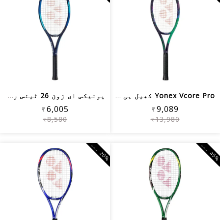
Yonex Vcore Pro کھیل ہی کھیل میں ٹینس ریکیٹ
یونیکس ای زون 26 ٹینس ریکیٹ
₹6,005
₹9,089
₹8,580
₹13,980
5
%
ب
ن
0
%
ب
ن
2
د