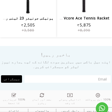
Yonex Vcore Ace Tennis Racket
یونیکس جونیئر 23 ٹینس ریکٹ
₹2,505
₹5,875
₹3,580
₹8,390
باخبر رہیں!
اپنے میل باکس میں بہترین سودے لگانے کے لیے ہمارے نیوز
لیٹر کو سبسکرائب کریں۔
سبسکرائب
100% اصل پروڈکٹ
ادائیگی وصولی
مفت اور آسان
100% خریداروں
کے وقت
ریٹرن
کا تحفظ
ہمارے بارے میں
رابطہ کریں۔
پالیسیاں
تاثرات