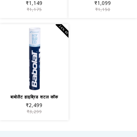
₹1,149
₹1,099
₹1,175
₹1,150
24% बंद
बाबोलैट हाइब्रिड शटल कॉक
₹2,499
₹3,299