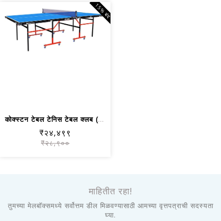
15% बंद
कोक्स्टन टेबल टेनिस टेबल क्लब (१८ मिमी)
₹२४,४९९
₹२८,९००
माहितीत रहा!
तुमच्या मेलबॉक्समध्ये सर्वोत्तम डील मिळवण्यासाठी आमच्या वृत्तपत्राची सदस्यता
घ्या.