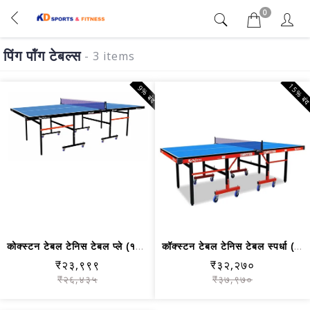
0
पिंग पॉंग टेबल्स
- 3 items
15% बं
9% बंद
कोक्स्टन टेबल टेनिस टेबल प्ले (१८ मिमी)
कॉक्स्टन टेबल टेनिस टेबल स्पर्धा (२५ मिमी)
₹२३,९९९
₹३२,२७०
₹२६,४३५
₹३७,९७०