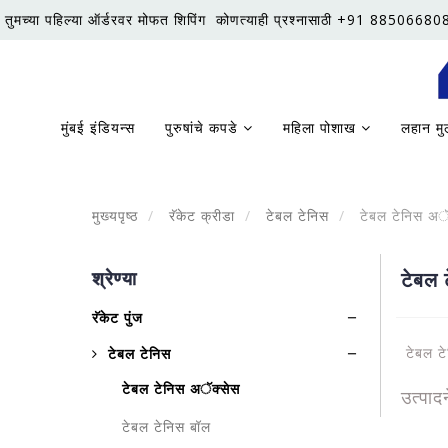
तुमच्या पहिल्या ऑर्डरवर मोफत शिपिंग
कोणत्याही प्रश्नासाठी +91 88506680
मुंबई इंडियन्स
पुरुषांचे कपडे
महिला पोशाख
लहान मु
मुख्यपृष्ठ
रॅकेट क्रीडा
टेबल टेनिस
टेबल टेनिस अॅ
श्रेण्या
टेबल 
रॅकेट पुंज
टेबल टे
टेबल टेनिस
टेबल टेनिस अॅक्सेस
उत्पा
टेबल टेनिस बॉल