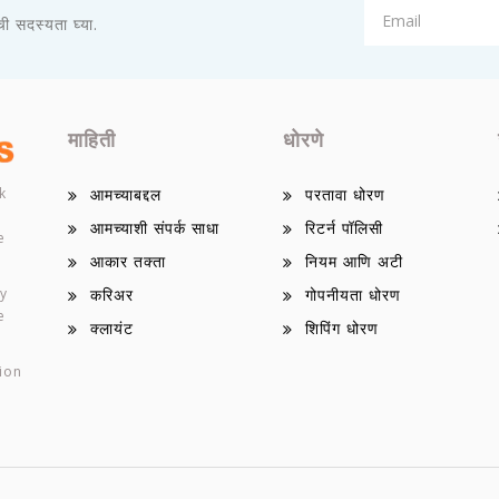
ाची सदस्यता घ्या.
माहिती
धोरणे
k
आमच्याबद्दल
परतावा धोरण
आमच्याशी संपर्क साधा
रिटर्न पॉलिसी
e
आकार तक्ता
नियम आणि अटी
ey
करिअर
गोपनीयता धोरण
e
क्लायंट
शिपिंग धोरण
ion