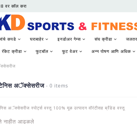
88 वर कॉल करा
लांचे कपडे
घराबाहेर
इनडोअर गेम्स
संघ क्रीडा
जलतर
रॅकेट क्रीडा
फुटबॉल
फूट वेअर
अन्न पोषण आणि अधिक
क्सेसरीज
टेनिस अॅक्सेसरीज
- 0 items
निस अॅक्सेसरीज स्पोर्ट्स वस्तू 100% मूळ उत्पादन वॉरंटीसह ब्रँडेड वस्तू
दने नाहीत आढळले