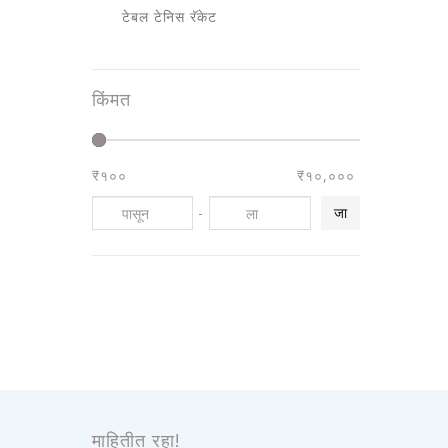
टेबल टेनिस रॅकेट
किंमत
₹१००
₹१०,०००
-
जा
माहितीत रहा!