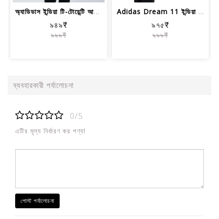
অ্যাডিডাস ইন্ডিয়া টি-টোয়েন্টি আন্তর...
Adidas Dream 11 ইন্ডিয়া ক্রিকেট ওডিআ...
৯৪৯₹
৯৭৫₹
৯৯৯₹
৯৯৯₹
ব্যবহারকারী পর্যালোচনা
0/5
এটির মূল্য নির্ধারণ কর পণ্য!
পোস্ট পর্যালোচনা