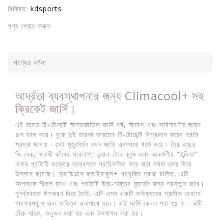
বিক্রিত:
kdsports
পণ্য শেয়ার করুন
পণ্যের বর্ণনা
আর্দ্রতা ব্যবস্থাপনার জন্য Climacool+ সহ
ক্রিকেট জার্সি।
এই ভারত টি-টোয়েন্টি আন্তর্জাতিক জার্সি গর্ব, আবেগ এবং অবিস্মরণীয় জয়ের
গল্প বহন করে। বুকে দুই তারকা ভারতের টি-টোয়েন্টি বিশ্বকাপ জয়ের প্রতি
শ্রদ্ধা জানায় - সেই মুহূর্তগুলি যখন জাতি একসাথে গর্জে ওঠে। ত্রি-রঙের
ভি-নেক, সাহসী কাঁধের স্ট্রাইপ, ডুয়াল-টোন ব্লুজ এবং আকর্ষণীয় "ইন্ডিয়া"
অক্ষর প্রতিটি ভক্তের মনোবলকে প্রতিফলিত করে যারা সর্বদা হৃদয় দিয়ে
উল্লাস করেছে। অ্যাডিডাস ক্লাইমাকুল+ প্রযুক্তি দ্বারা চালিত, এটি
আপনাকে শীতল রাখে এবং প্রতিটি উচ্চ-শক্তির মুহুর্তের জন্য প্রস্তুত রাখে।
পুনর্ব্যবহৃত উপকরণ দিয়ে তৈরি, এটি এমন একটি ভবিষ্যতের প্রতীক যেখানে
পারফরম্যান্স এবং দায়িত্ব একসাথে চলে। এই জার্সি কেবল পরা হয় না - এটি
বেঁচে থাকে, অনুভব করা হয় এবং উদযাপন করা হয়।