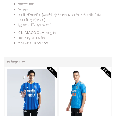
নিয়মিত ফিট
ভি-নেক
৫০% পলিয়েস্টার (১০০% পুনর্ব্যবহৃত), ৫০% পলিয়েস্টার সিডি
(১০০% পুনর্ব্যবহৃত)
ট্রান্সফার নিট জ্যাকোয়ার্ড
CLIMACOOL+ প্রযুক্তি
রঙ: উজ্জ্বল রাজকীয়
পণ্য কোড: KS9355
সংশ্লিষ্ট পণ্য
5% বন্ধ
2% বন্ধ