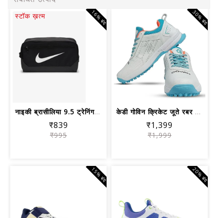
16% बंद
30% बंद
स्टॉक ख़त्म
नाइकी ब्रासीलिया 9.5 ट्रेनिंग शू बैग ...
केडी गोविन क्रिकेट जूते रबर स्पाइक जू...
₹839
₹1,399
₹995
₹1,999
15% बंद
20% बंद