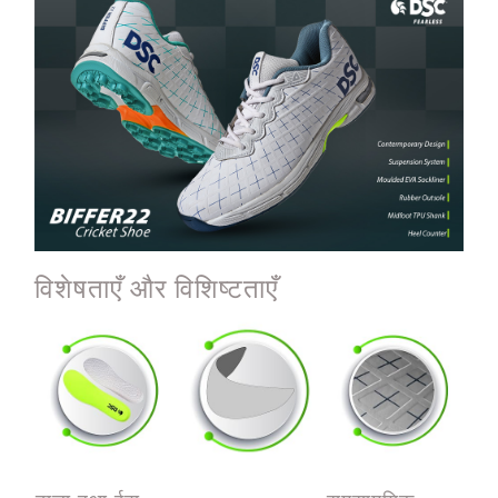
विशेषताएँ और विशिष्टताएँ