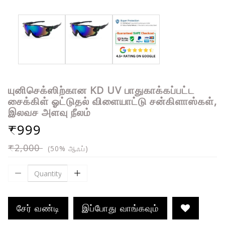
யுனிசெக்ஸிற்கான KD UV பாதுகாக்கப்பட்ட
சைக்கிள் ஓட்டுதல் விளையாட்டு சன்கிளாஸ்கள்,
இலவச அளவு நீலம்
₹999
₹2,000
(50% ஆஃப்)
சேர் வண்டி
இப்போது வாங்கவும்