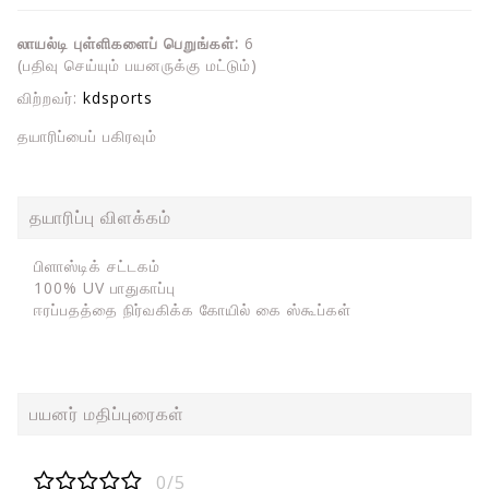
லாயல்டி புள்ளிகளைப் பெறுங்கள்:
6
(பதிவு செய்யும் பயனருக்கு மட்டும்)
விற்றவர்:
kdsports
தயாரிப்பைப் பகிரவும்
தயாரிப்பு விளக்கம்
பிளாஸ்டிக் சட்டகம்
100% UV பாதுகாப்பு
ஈரப்பதத்தை நிர்வகிக்க கோயில் கை ஸ்கூப்கள்
பயனர் மதிப்புரைகள்
0/5