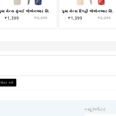
પુમા મેન્સ મુંબઈ જેએનઆર સિટી બેટ, ઈલે...
પુમા મેન્સ દિલ્હી જેએનઆર સિટી ક્રિકેટ...
₹1,399
₹2,299
₹1,399
₹2,299
 પોસ્ટ કરો
ન્યૂઝલેટર