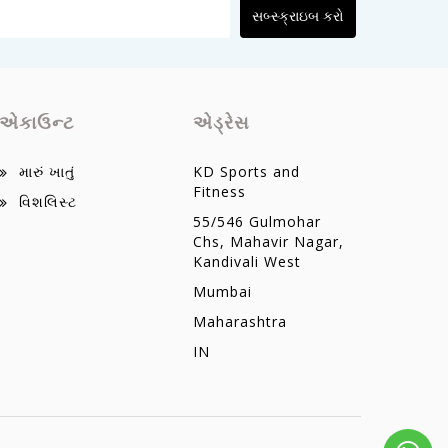
સબ્સ્ક્રાઇબ કરો
એકાઉન્ટ
એડ્રેસ
મારું ખાતું
KD Sports and
Fitness
વિશલિસ્ટ
55/546 Gulmohar
Chs, Mahavir Nagar,
Kandivali West
Mumbai
Maharashtra
IN