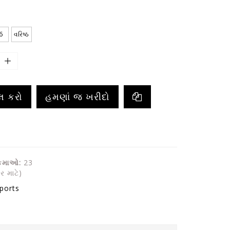
6
વરિષ્ઠ
ેલ કરો
હમણાં જ ખરીદો
 કમાઓ:
23
ર માટે)
ports