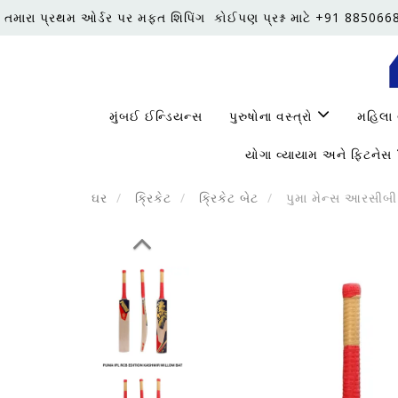
તમારા પ્રથમ ઓર્ડર પર મફત શિપિંગ
કોઈપણ પ્રશ્ન માટે +91 88506
મુંબઈ ઈન્ડિયન્સ
પુરુષોના વસ્ત્રો
મહિલા 
યોગા વ્યાયામ અને ફિટનેસ
ઘર
ક્રિકેટ
ક્રિકેટ બેટ
પુમા મેન્સ આરસીબી જ