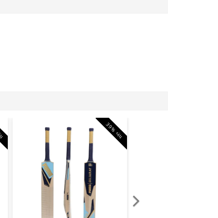
ંધ
39% બંધ