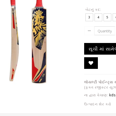
બેટનું કદ:
3
4
5
સૂચી માં સામ
લોયલ્ટી પોઈન્ટ્સ
(ફક્ત રજીસ્ટર યુઝ
ના દ્વારા વેચાણ:
kds
ઉત્પાદન શેર કરો