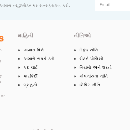
 અમારા ન્યૂઝલેટર પર સબ્સ્ક્રાઇબ કરો.
માહિતી
નીતિઓ
k
અમારા વિશે
રિફંડ નીતિ
અમારો સંપર્ક કરો
રીટર્ન પોલિસી
e
કદ ચાર્ટ
નિયમો અને શરતો
ey
કારકિર્દી
ગોપનીયતા નીતિ
e
ગ્રાહકો
શિપિંગ નીતિ
ion