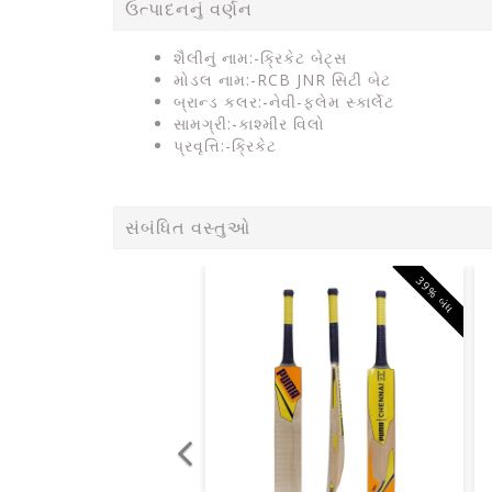
ઉત્પાદનનું વર્ણન
શૈલીનું નામ:-ક્રિકેટ બેટ્સ
મોડલ નામ:-RCB JNR સિટી બેટ
બ્રાન્ડ કલર:-નેવી-ફ્લેમ સ્કાર્લેટ
સામગ્રી:-કાશ્મીર વિલો
પ્રવૃત્તિ:-ક્રિકેટ
સંબંધિત વસ્તુઓ
39% બંધ