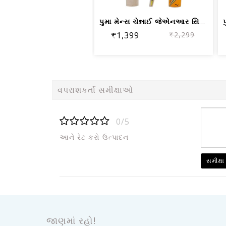
પુમા મેન્સ ચેન્નાઈ જેએનઆર સિટી બેટ, ય...
₹1,399
₹2,299
વપરાશકર્તા સમીક્ષાઓ
0/5
આને રેટ કરો ઉત્પાદન
સમીક્ષા
જાણમાં રહો!