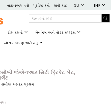
સાઇનઅપ કરો
પ્રવેશ કરો
મારી કાર્ટ
GU
INR
ટીમ રમતો
સ્વિમિંગ અને વોટર સ્પોર્ટ્સ
ખોરાક પોષણ અને વધુ
રસીબી જેએનઆર સિટી ક્રિકેટ બેટ,
ર્લેટ
સમીક્ષા કરનાર પ્રથમ
ંધ)