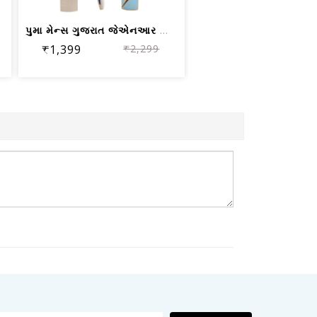
પુમા મેન્સ ગુજરાત જેએનઆર સિટી ક્રિકેટ...
₹1,399
₹2,299