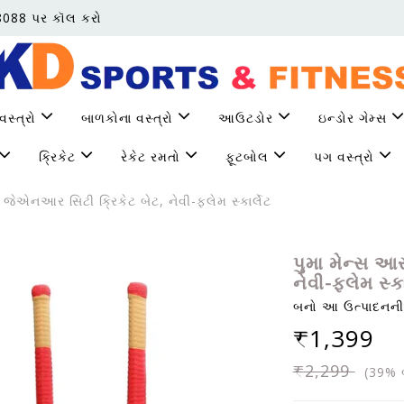
68088 પર કૉલ કરો
વસ્ત્રો
બાળકોના વસ્ત્રો
આઉટડોર
ઇન્ડોર ગેમ્સ
ક્રિકેટ
રેકેટ રમતો
ફૂટબોલ
પગ વસ્ત્રો
ેએનઆર સિટી ક્રિકેટ બેટ, નેવી-ફ્લેમ સ્કાર્લેટ
પુમા મેન્સ આ
નેવી-ફ્લેમ સ્કા
બનો આ ઉત્પાદનની 
₹1,399
₹2,299
(39% બ