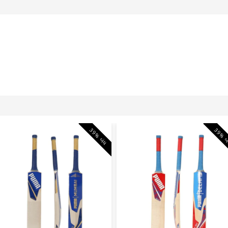
39% બંધ
39% બ