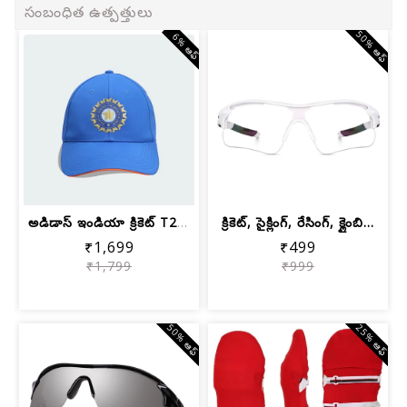
సంబంధిత ఉత్పత్తులు
50% ఆఫ్
6% ఆఫ్
అడిడాస్ ఇండియా క్రికెట్ T20i యునిసెక్...
క్రికెట్, సైక్లింగ్, రేసింగ్, క్లైంబి...
₹1,699
₹499
₹1,799
₹999
50% ఆఫ్
25% ఆఫ్