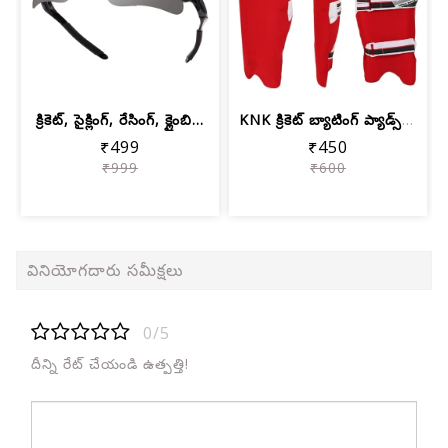
క్రికెట్, సైక్లింగ్, రేసింగ్, క్లైంబి...
KNK క్రికెట్ బ్యాటింగ్ ప్యాడ్స్ కవర్ ...
₹499
₹450
₹999
₹600
వినియోగదారు సమీక్షలు
0/5
దీన్ని రేట్ చేయండి ఉత్పత్తి!