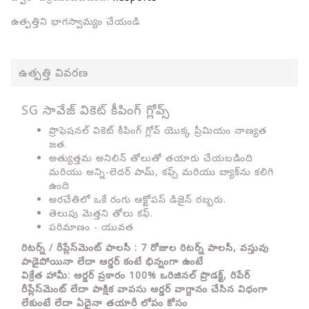
ఉత్పత్తిని భాగస్వామ్యం చేయండి
ఉత్పత్తి వివరణ
SG సావేజ్ వికెట్ కీపింగ్ గ్లోవ్స్
ప్రొఫెషనల్ వికెట్ కీపింగ్ గ్లోవ్ యొక్క ప్రీమియం నాణ్యత
జత.
అత్యుత్తమ అనిలిన్ తోలుతో తయారు చేయబడింది
మరియు అన్ని-లెదర్ పామ్, కఫ్స్ మరియు బ్యాక్‌ను కలిగి
ఉంది
అరచేతిలో ఒకే రంగు ఆక్టోపస్ డిజైన్ రబ్బరు.
తెలుపు మెత్తని తోలు కఫ్.
పరిమాణం - యువత
రిటర్న్ / రీప్లేస్‌మెంట్ పాలసీ : 7 రోజుల రిటర్న్ పాలసీ, వస్తువు
పాడైపోయినా లేదా ఆర్డర్ కంటే భిన్నంగా ఉంటే
విక్రేత హామీ: ఆర్డర్ ప్రకారం 100% ఒరిజినల్ ప్రొడక్ట్, రిపేర్
రీప్లేస్‌మెంట్ లేదా పాక్షిక వాపసు ఆర్డర్ వాగ్దానం చేసిన విధంగా
లేకుంటే లేదా ఏదైనా తయారీ లోపం కోసం