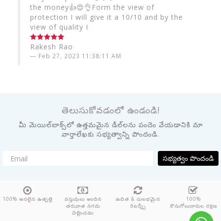
the money👍😍👌Form the view of
protection I will give it a 10/10 and by the
view of quality I
Rakesh Rao
Feb 27, 2023 11:38:11 AM
తెలుసుకోవడంలో ఉండండి!
మీ మెయిల్‌బాక్స్‌లో ఉత్తమమైన డీల్‌లను పందెం వేయడానికి మా
వార్తాలేఖకు సభ్యత్వాన్ని పొందండి.
సభ్యత్వం పొందండి
100% అసలైన ఉత్పత్తి
వస్తువులు అందిన
ఉచిత & సులభమైన
100%
తరువాత నగదు
రిటర్న్స్
కొనుగోలుదారుల రక్షణ
చెల్లించడం