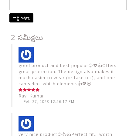
పోస్ట్ రివ్యూ
2 సమీక్షలు
good product and best popular😍💖👍Offers
great protection. The design also makes it
much easier to wear (or take off), and one
can select which elements👍💖😍
Ravi Kumar
Feb 27, 2023 12:56:17 PM
very nice product😍👍👍Perfect fit... worth