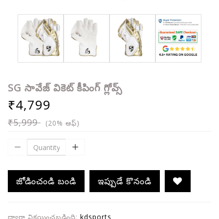
SG సావేజ్ వికెట్ కీపింగ్ గ్లోవ్స్
₹4,799
₹5,999
(20% ఆఫ్)
జోడించండి బండి
ఇప్పుడే కొనండి
ద్వారా విక్రయించబడింది:
kdsports