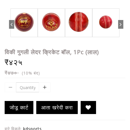
विकी गुगली लेदर क्रिकेट बॉल, 1Pc (लाल)
₹४२५
₹४७०
(10% बंद)
जोडू कार्ट
आता खरेदी करा
द्वारे विकले:
kdsports