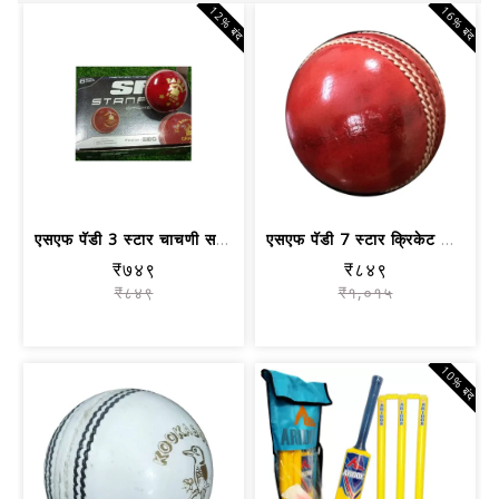
12% बंद
16% बंद
एसएफ पॅडी 3 स्टार चाचणी सराव क्रिकेट ...
एसएफ पॅडी 7 स्टार क्रिकेट बॉल रेड स्प...
₹७४९
₹८४९
₹८४९
₹१,०१५
10% बंद