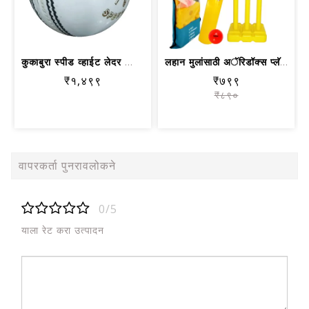
कुकाबुरा स्पीड व्हाईट लेदर क्रिकेट बॉल
लहान मुलांसाठी अॅरिडॉक्स प्लॅस्टिक क्...
₹१,४९९
₹७९९
₹८९०
वापरकर्ता पुनरावलोकने
0/5
याला रेट करा उत्पादन