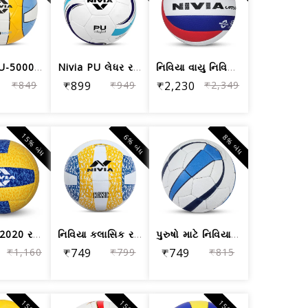
નિવિયા PU-5000 વોલીબોલ, કદ 4
Nivia PU લેધર રબર વોલીબોલ (કદ 4) મલ્ટીકલર
નિવિયા વાયુ નિવિયા વાયુ વોલીબોલ | 12 ...
₹849
₹899
₹949
₹2,230
₹2,349
15% બંધ
6% બંધ
8% બંધ
Nivia G-2020 રબર વોલીબોલ, (પીળો અને વ...
નિવિયા ક્લાસિક રબર વોલીબોલ, ટ્રેનિંગ બોલ
પુરુષો માટે નિવિયા ટ્રેનર સિન્થેટિક ર...
₹1,160
₹749
₹799
₹749
₹815