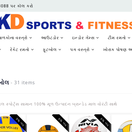
68088 પર કૉલ કરો
ાળકોના વસ્ત્રો
આઉટડોર
ઇન્ડોર ગેમ્સ
ટીમ રમતો
રેકેટ રમતો
ફૂટબોલ
પગ વસ્ત્રો
ખોરાક પોષણ અ
બોલ
- 31 items
લ સ્પોર્ટ્સ સામાન 100% મૂળ ઉત્પાદન બ્રાન્ડેડ માલ વોરંટી સાથે
9% બંધ
6% બંધ
6% બંધ