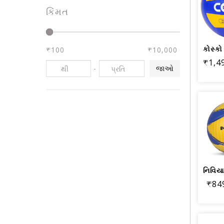
કિંમત
₹100
₹10,000
₹1,4
-
જાઓ
₹84