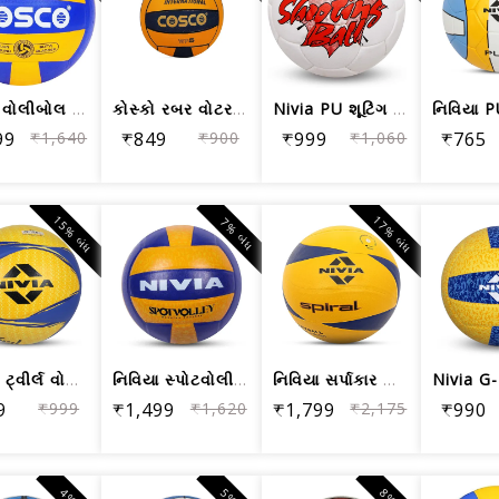
કોસ્કો વોલીબોલ સુપર વોલી બોલ | 18 પેન...
કોસ્કો રબર વોટર પોલો બોલ્સ (ઓરેન્જ બ્...
Nivia PU શૂટિંગ બોલ, મિશ્રિત રંગ
99
₹1,640
₹849
₹900
₹999
₹1,060
₹765
15% બંધ
17% બંધ
7% બંધ
નિવિયા ટ્વીર્લ વોલીબોલ સાઈઝ-4 (પીળો/વાદળી)
નિવિયા સ્પોટવોલી વોલીબોલ (કદ 4) બહુરંગી
નિવિયા સર્પાકાર વોલીબોલ (પીળો) સાઈઝ-4
9
₹999
₹1,499
₹1,620
₹1,799
₹2,175
₹990