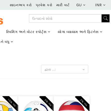
સાઇનઅપ કરો
પ્રવેશ કરો
મારી કાર્ટ
GU
INR
સ્વિમિંગ અને વોટર સ્પોર્ટ્સ
યોગા વ્યાયામ અને ફિટનેસ
ને વધુ
દ્વારા ...:
10% બંધ
5% બંધ
5% બંધ