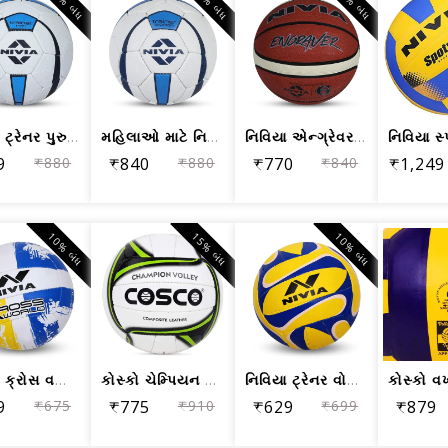
4% બંધ
5% બંધ
8% બંધ
નિવિયા ટ્રેનર પુરુષો માટે સિન્થેટિક ર...
મહિલાઓ માટે નિવિયા ટ્રેનર સિન્થેટિક હ...
નિવિયા એન્ગ્રેવર બાસ્કેટબોલ / સોફ્ટ ર...
9
₹880
₹840
₹880
₹770
₹840
₹1,249
10% બંધ
15% બંધ
10% બંધ
નિવિયા ક્રોસ વર્લ્ડ વોલીબોલ, કદ 4
કોસ્કો ચેમ્પિયન વોલી બોલ, કદ 4
નિવિયા ટ્રેનર વોલીબોલ, કદ 4
9
₹675
₹775
₹910
₹629
₹699
₹879