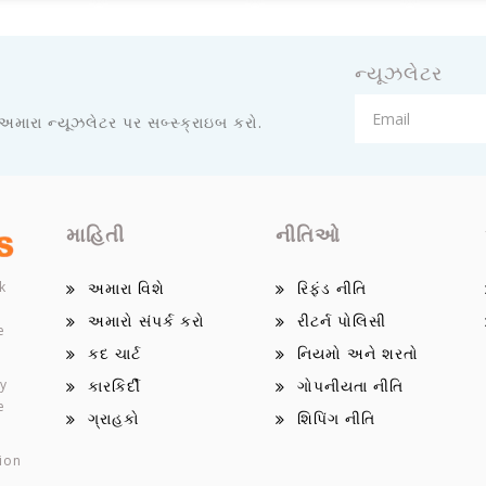
ન્યૂઝલેટર
 અમારા ન્યૂઝલેટર પર સબ્સ્ક્રાઇબ કરો.
માહિતી
નીતિઓ
k
અમારા વિશે
રિફંડ નીતિ
અમારો સંપર્ક કરો
રીટર્ન પોલિસી
e
કદ ચાર્ટ
નિયમો અને શરતો
ey
કારકિર્દી
ગોપનીયતા નીતિ
e
ગ્રાહકો
શિપિંગ નીતિ
ion