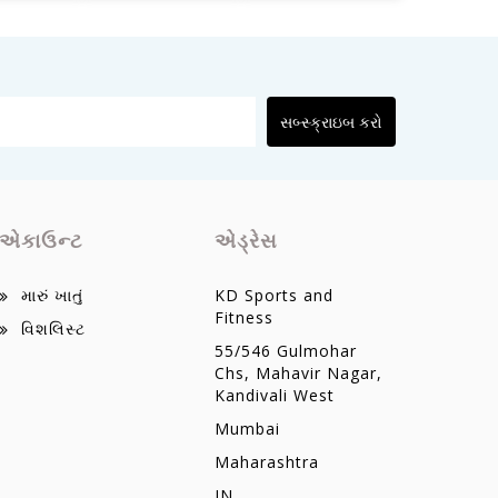
સબ્સ્ક્રાઇબ કરો
એકાઉન્ટ
એડ્રેસ
મારું ખાતું
KD Sports and
Fitness
વિશલિસ્ટ
55/546 Gulmohar
Chs, Mahavir Nagar,
Kandivali West
Mumbai
Maharashtra
IN