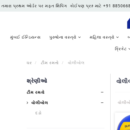
તમારા પ્રથમ ઓર્ડર પર મફત શિપિંગ
કોઈપણ પ્રશ્ન માટે +91 88506
મુંબઈ ઈન્ડિયન્સ
પુરુષોના વસ્ત્રો
મહિલા વસ્ત્રો
બ
ક્રિકેટ
ઘર
ટીમ રમતો
વોલીબોલ
શ્રેણીઓ
વોલી
ટીમ રમતો
વોલીબો
વોલીબોલ
દડો