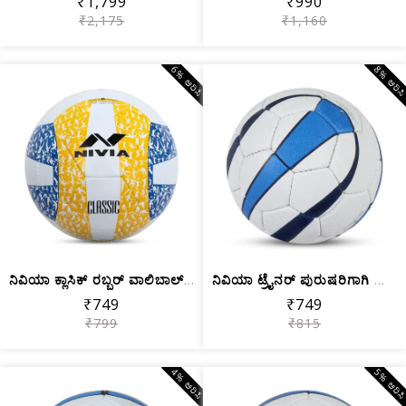
₹1,799
₹990
₹2,175
₹1,160
6% ಆರಿಸಿ
8% ಆರಿಸ
ನಿವಿಯಾ ಕ್ಲಾಸಿಕ್ ರಬ್ಬರ್ ವಾಲಿಬಾಲ್, ತರಬೇ...
ನಿವಿಯಾ ಟ್ರೈನರ್ ಪುರುಷರಿಗಾಗಿ ಸಿಂಥೆಟಿಕ್ ...
₹749
₹749
₹799
₹815
4% ಆರಿಸಿ
5% ಆರಿಸ