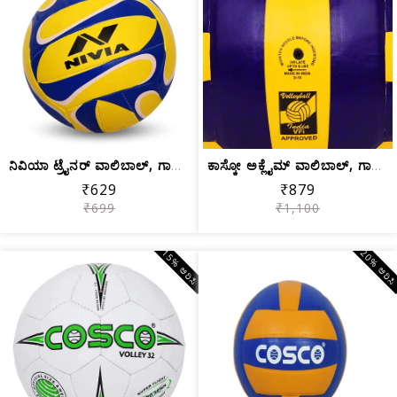
ನಿವಿಯಾ ಟ್ರೈನರ್ ವಾಲಿಬಾಲ್, ಗಾತ್ರ 4
ಕಾಸ್ಕೋ ಅಕ್ಲೈಮ್ ವಾಲಿಬಾಲ್, ಗಾತ್ರ 4
₹629
₹879
₹699
₹1,100
15% ಆರಿಸಿ
20% ಆರಿಸ