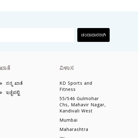
ಚಂದಾದಾರರಾಗಿ
ಖಾತೆ
ವಿಳಾಸ
ನನ್ನ ಖಾತೆ
KD Sports and
Fitness
ಇಚ್ಛೆಪಟ್ಟಿ
55/546 Gulmohar
Chs, Mahavir Nagar,
Kandivali West
Mumbai
Maharashtra