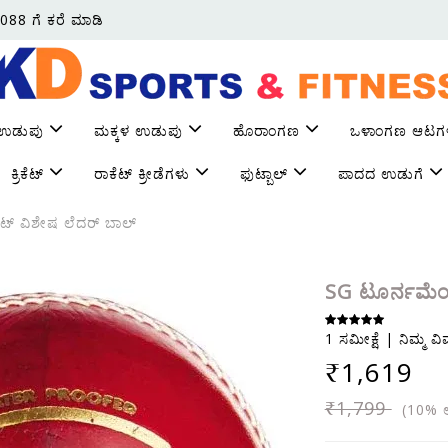
088 ಗೆ ಕರೆ ಮಾಡಿ
 ಉಡುಪು
ಮಕ್ಕಳ ಉಡುಪು
ಹೊರಾಂಗಣ
ಒಳಾಂಗಣ ಆಟಗ
ಕ್ರಿಕೆಟ್
ರಾಕೆಟ್ ಕ್ರೀಡೆಗಳು
ಫುಟ್ಬಾಲ್
ಪಾದದ ಉಡುಗೆ
್ ವಿಶೇಷ ಲೆದರ್ ಬಾಲ್
SG ಟೂರ್ನಮೆಂ
1 ಸಮೀಕ್ಷೆ | ನಿಮ್ಮ ವ
₹1,619
₹1,799
(10% ಆ