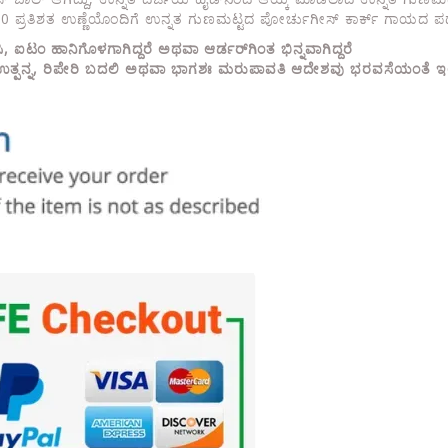
0 ಪ್ರತಿಶತ ಉಣ್ಣೆಯೊಂದಿಗೆ ಉನ್ನತ ಗುಣಮಟ್ಟದ ಪೋರ್ಚುಗೀಸ್ ಕಾರ್ಕ್ ಗಾಯದ ಪ
ಿಸಿ, ಐಟಂ ಹಾನಿಗೊಳಗಾಗಿದ್ದರೆ ಅಥವಾ ಆರ್ಡರ್‌ಗಿಂತ ಭಿನ್ನವಾಗಿದ್ದರೆ
್ಪನ್ನ, ರಿಪೇರಿ ಬದಲಿ ಅಥವಾ ಭಾಗಶಃ ಮರುಪಾವತಿ ಆದೇಶವು ಭರವಸೆಯಂತೆ ಇಲ್ಲ