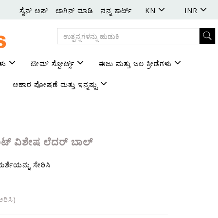
ಸೈನ್ ಅಪ್
ಲಾಗಿನ್ ಮಾಡಿ
ನನ್ನ ಕಾರ್ಟ್
KN
INR
ಳು
ಟೀಮ್ ಸ್ಪೋರ್ಟ್ಸ್
ಈಜು ಮತ್ತು ಜಲ ಕ್ರೀಡೆಗಳು
ಆಹಾರ ಪೋಷಣೆ ಮತ್ತು ಇನ್ನಷ್ಟು
ಟ್ ವಿಶೇಷ ಲೆದರ್ ಬಾಲ್
ಿಮರ್ಶೆಯನ್ನು ಸೇರಿಸಿ
ರಿಸಿ)