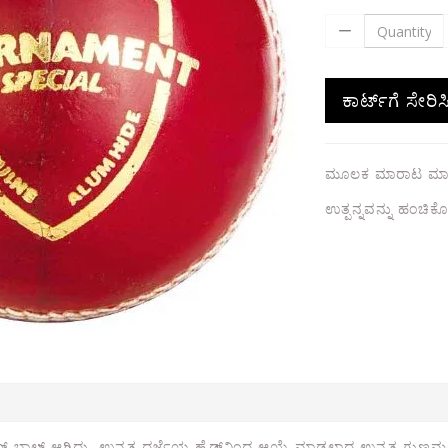
ಕಾರ್ಟ್‌ಗೆ ಸೇರಿಸ
ಮೂಲಕ ಮಾರಾಟ ಮಾಡ
ಉತ್ಪನ್ನವನ್ನು ಹಂಚಿಕೊಳ್
ಾಲ್ ಆಗಿದ್ದು, ಉನ್ನತ ದರ್ಜೆಯ ಹೈಡ್‌ನಿಂದ ಆಯ್ಕೆ ಮಾಡಲಾದ ಉನ್ನತ ಗುಣಮಟ್ಟದ ಅ