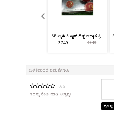
SF ಪ್ಯಾಡಿ 3 ಸ್ಟಾರ್ ಟೆಸ್ಟ್ ಅಭ್ಯಾಸ ಕ್ರಿ...
₹749
₹849
ಬಳಕೆದಾರರ ವಿಮರ್ಶೆಗಳು
0/5
ಇದನ್ನು ರೇಟ್ ಮಾಡಿ ಉತ್ಪನ್ನ!
ಪೋಸ್ಟ್ 