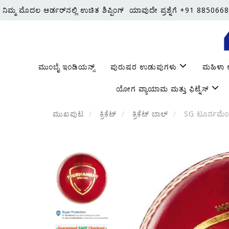
ನಿಮ್ಮ ಮೊದಲ ಆರ್ಡರ್‌ನಲ್ಲಿ ಉಚಿತ ಶಿಪ್ಪಿಂಗ್
ಯಾವುದೇ ಪ್ರಶ್ನೆಗೆ +91 8850668
ಮುಂಬೈ ಇಂಡಿಯನ್ಸ್
ಪುರುಷರ ಉಡುಪುಗಳು
ಮಹಿಳಾ
ಯೋಗ ವ್ಯಾಯಾಮ ಮತ್ತು ಫಿಟ್ನೆಸ್
ಮುಖಪುಟ
ಕ್ರಿಕೆಟ್
ಕ್ರಿಕೆಟ್ ಬಾಲ್
SG ಟೂರ್ನಮೆಂಟ