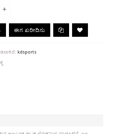
ಿ
ಈಗ ಖರೀದಿಸು
ಲಾಗಿದೆ:
kdsports
ಳಿ
ಲ್ಯೂಮ್ ಟ್ಯಾನ್ಡ್ ಲೆದರ್‌ನಿಂದ ಮಾಡಲ್ಪಟ್ಟಿದೆ, ಜಲ-