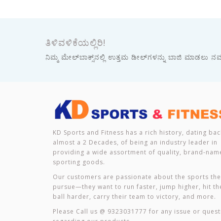
ತಿಳಿವಳಿಕೆಯಲ್ಲಿರಿ!
ನಿಮ್ಮ ಮೇಲ್‌ಬಾಕ್ಸ್‌ನಲ್ಲಿ ಉತ್ತಮ ಡೀಲ್‌ಗಳನ್ನು ಬಾಜಿ ಮಾಡಲು ನಮ್ಮ
KD Sports and Fitness has a rich history, dating bac
almost a 2 Decades, of being an industry leader in
providing a wide assortment of quality, brand-nam
sporting goods.
Our customers are passionate about the sports th
pursue—they want to run faster, jump higher, hit th
ball harder, carry their team to victory, and more.
Please Call us @ 9323031777 for any issue or quest