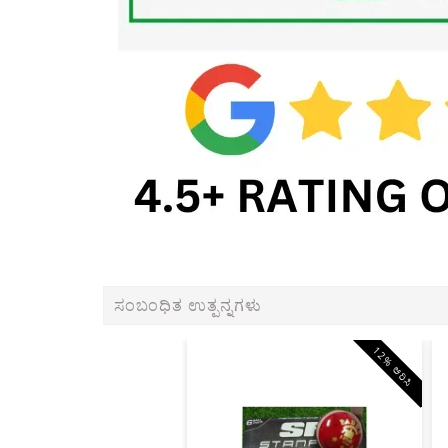
ಸಂಬಂಧಿತ ಉತ್ಪನ್ನಗಳು
12% ಆರಿಸಿ