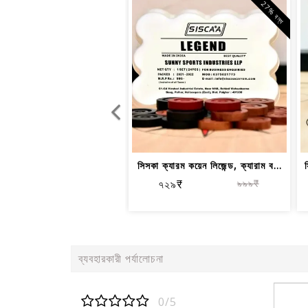
27% বন্ধ
সিসকা ক্যারম কয়েন লিজেন্ড, ক্যারাম ব...
স
৭২৯₹
৯৯৯₹
ব্যবহারকারী পর্যালোচনা
0/5