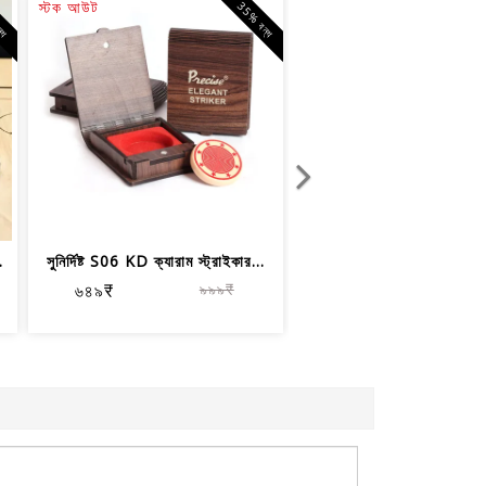
স্টক আউট
ন্ধ
35% বন্ধ
.
সুনির্দিষ্ট S06 KD ক্যারাম স্ট্রাইকার...
৬৪৯₹
৯৯৯₹