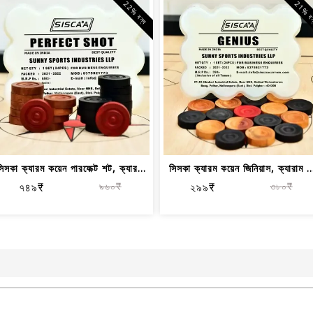
22% বন্ধ
21% ব
িসকা ক্যারম কয়েন পারফেক্ট শট, ক্যার...
সিসকা ক্যারম কয়েন জিনিয়াস, ক্যারাম ..
৭৪৯₹
৯৬০₹
২৯৯₹
৩৮০₹