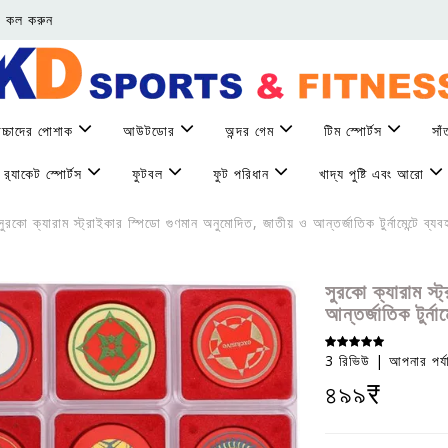
 কল করুন
াচ্চাদের পোশাক
আউটডোর
অন্দর গেম
টিম স্পোর্টস
সা
র‌্যাকেট স্পোর্টস
ফুটবল
ফুট পরিধান
খাদ্য পুষ্টি এবং আরো
ুরকো ক্যারাম স্ট্রাইকার স্পিডো গুণমান অনুমোদিত, জাতীয় ও আন্তর্জাতিক টুর্নামেন্টে ব
সুরকো ক্যারাম স্
আন্তর্জাতিক টুর্ন
3 রিভিউ | আপনার পর্য
৪৯৯₹