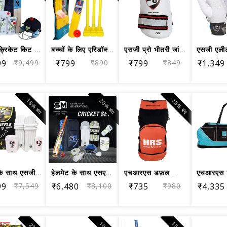
रीबॉक क्रिकेट किट – बैट, पैड, ग्लव्स,...
बच्चों के लिए एरिडॉक्स प्लास्टिक क्रि...
एसजी प्रो भीतरी जांघ पैड, वयस्क
99
₹9,499
₹799
₹890
₹799
₹849
₹1,349
18% बंद
20% बंद
25% बंद
हेल्मेट के साथ एसजी क्रिकेट किट जूनिय...
हेलमेट के साथ एसएम क्रिकेट किट जूनियर...
एचआरएस डफ़ल क्रिकेट किट बैग
99
₹7,549
₹6,480
₹8,100
₹735
₹980
₹4,335
़त्म