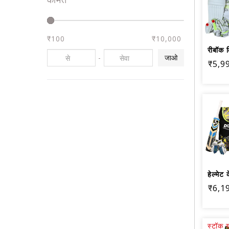
₹100
₹10,000
-
जाओ
₹5,9
₹6,1
स्टॉक ख