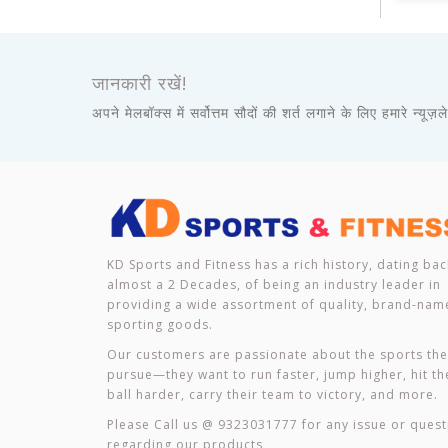
जानकारी रखें!
अपने मेलबॉक्स में सर्वोत्तम सौदों की शर्त लगाने के लिए हमारे न्यूज
KD Sports and Fitness has a rich history, dating bac
almost a 2 Decades, of being an industry leader in
providing a wide assortment of quality, brand-nam
sporting goods.
Our customers are passionate about the sports th
pursue—they want to run faster, jump higher, hit th
ball harder, carry their team to victory, and more.
Please Call us @ 9323031777 for any issue or quest
regarding our products