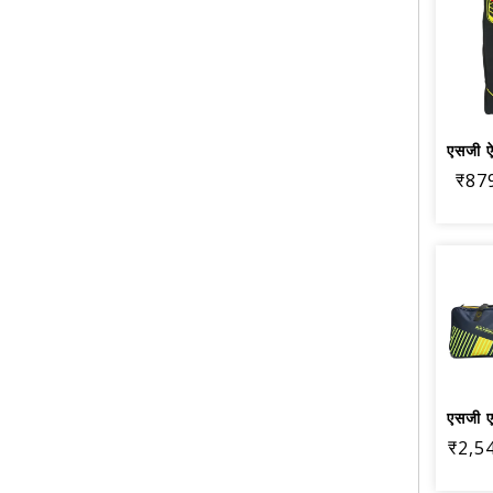
₹87
₹2,5