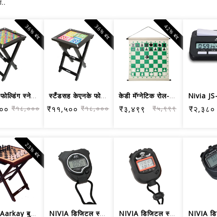
ा..
36% बंद
36% बंद
42% बंद
केएनके फोल्डिंग स्नेक्स लॅडर बोर्ड टे...
स्टँडसह केएनके फोल्डिंग लाकडी लुडो बो...
केडी मॅग्नेटिक रोल-अप बुद्धिबळ डेमो ब...
००
₹१८,०००
₹११,५००
₹१८,०००
₹३,४९९
₹५,९९९
₹२,३८०
23% बंद
WMX Aarkay बुद्धिबळ टेबल लाकडी हस्तनि...
NIVIA डिजिटल स्टॉप वॉच JS-307
NIVIA डिजिटल स्टॉप वॉच JS-519