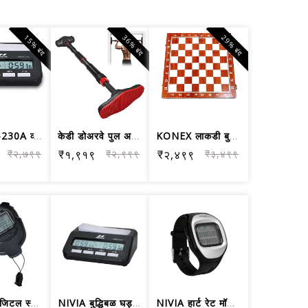
15% बंद
36% बंद
29% बंद
Nivia JS-230A व्यावसायिक बोर्ड गेम्सस...
केडी डोअरवे पुल अप बार नो स्क्रू, होम...
KONEX लाकडी बुद्धिबळ बोर्ड फोल्ड करण्...
₹२,७९९
₹१,९१९
₹२,९९९
₹२,४९९
₹३,४९९
NIVIA डिजिटल स्टॉप वॉच JS-609
NIVIA बुद्धिबळ घड्याळ
NIVIA हार्ट रेट मॉनिटर