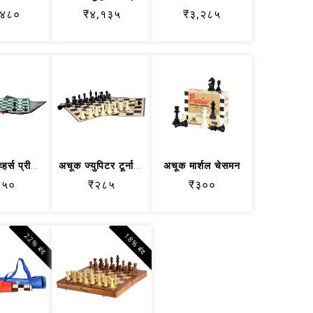
,४८०
₹४,१३५
₹३,२८५
अचूक युनिव्हर्स प्रीमियम रोल करण्यायो...
अचूक ज्युपिटर टूर्नामेंट रोल करण्यायो...
अचूक मार्शल चेसमन
४५०
₹२८५
₹३००
22% बंद
18% बंद