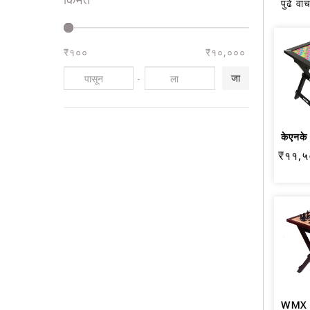
पुढे वाच
₹१००
₹१०,०००
-
जा
₹११,५