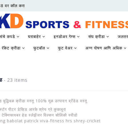
88 वर कॉल करा
लांचे कपडे
घराबाहेर
इनडोअर गेम्स
संघ क्रीडा
जलतर
रॅकेट क्रीडा
फुटबॉल
फूट वेअर
अन्न पोषण आणि अधिक
बळ
- 23 items
ह बुद्धिबळ क्रीडा वस्तू 100% मूळ उत्पादन ब्रँडेड वस्तू
्टॅग पीटर डेव्हिड आरके श्रेय ग्रे कुकाबुरा
 टेक्निफायबर हेड स्लेझेंजर विल्सन सोलिंको स्पीडो
ing babolat patrick viva-fitness hrs shrey-cricket