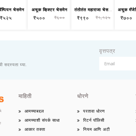
ॅम्पियन चेसमेन
अचूक व्हिक्टर चेसमेन
तंतोतंत महाराजा चेसमन
₹५२५
₹५००
₹६००
₹९९०
₹१,१२५
₹७००
वृत्तपत्र
ाची सदस्यता घ्या.
माहिती
धोरणे
k
आमच्याबद्दल
परतावा धोरण
आमच्याशी संपर्क साधा
रिटर्न पॉलिसी
e
आकार तक्ता
नियम आणि अटी