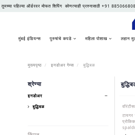
तुमच्या पहिल्या ऑर्डरवर मोफत शिपिंग
कोणत्याही प्रश्नासाठी +91 88506680
मुंबई इंडियन्स
पुरुषांचे कपडे
महिला पोशाख
लहान मु
मुख्यपृष्ठ
इनडोअर गेम्स
बुद्धिबळ
श्रेण्या
बुद्धि
इनडोअर
वॉरंटीस
बुद्धिबळ
टायगर स
प्रोकिक
spald
किंमत