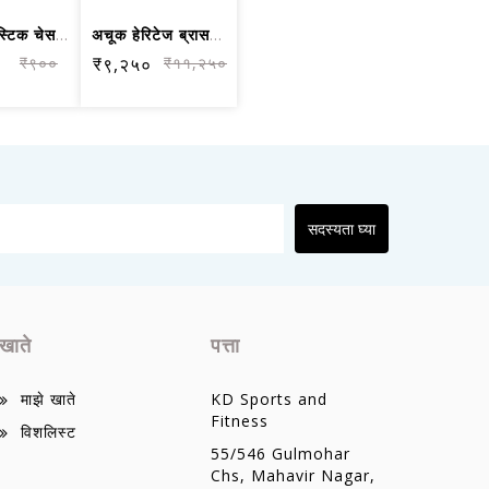
अचूक मॅजेस्टिक चेस सेट
अचूक हेरिटेज ब्रास चेस सेट
₹९००
₹९,२५०
₹११,२५०
सदस्यता घ्या
खाते
पत्ता
माझे खाते
KD Sports and
Fitness
विशलिस्ट
55/546 Gulmohar
Chs, Mahavir Nagar,