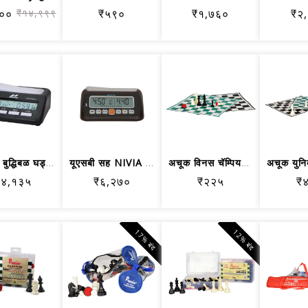
००
₹१४,९९९
₹५९०
₹१,७६०
₹२
NIVIA बुद्धिबळ घड्याळ
यूएसबी सह NIVIA बुद्धिबळ घड्याळ
अचूक विनस चॅम्पियनशिप रोल करण्यायोग्य...
₹४,१३५
₹६,२७०
₹२२५
₹
17% बंद
12% बंद