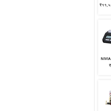
₹११,५