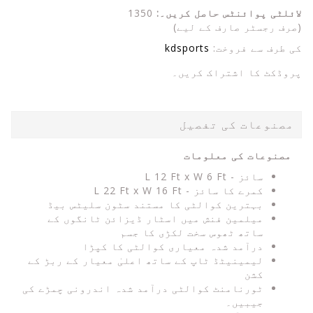
لائلٹی پوائنٹس حاصل کریں۔:
1350
(صرف رجسٹر صارف کے لیے)
کی طرف سے فروخت:
kdsports
پروڈکٹ کا اشتراک کریں۔
مصنوعات کی تفصیل
مصنوعات کی معلومات
سائز - L 12 Ft x W 6 Ft
کمرے کا سائز - L 22 Ft x W 16 Ft
بہترین کوالٹی کا مستند سٹون سلیٹس بیڈ
میلمین فنش میں اسٹار ڈیزائن ٹانگوں کے
ساتھ ٹھوس سخت لکڑی کا جسم
درآمد شدہ معیاری کوالٹی کا کپڑا
لیمینیٹڈ ٹاپ کے ساتھ اعلیٰ معیار کے ربڑ کے
کشن
ٹورنامنٹ کوالٹی درآمد شدہ اندرونی چمڑے کی
جیبیں۔