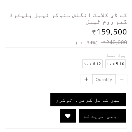
کے ڈی کلاسک انگلش سنوکر ٹیبل بلیئرڈ
گیم روم ٹیبل
₹159,500
₹240,000
(34% بند)
پول ٹیبل:
10 x 5 فٹ
12 x 6 فٹ
میں شامل کریں۔ ٹوکری
ابھی خریدئے