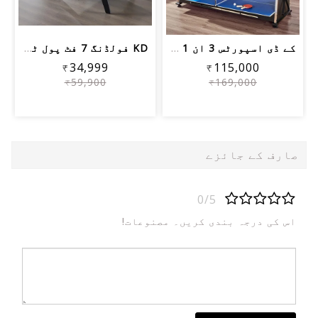
کے ڈی اسپورٹس 3 ان 1 گیم روم ٹیبل پول...
KD فولڈنگ 7 فٹ پول ٹیبل پورٹ ایبل بلی...
₹34,999
₹115,000
₹59,900
₹169,000
صارف کے جائزے
0/5
اس کی درجہ بندی کریں۔ مصنوعات!