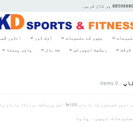
لبوسات
بچوں کے ملبوسات
آؤٹ ڈور
انڈور گی
کرکٹ
ریکیٹ اسپورٹس
فٹ بال
پاؤں پہننا
اپ
- 0 items
وں کا سامان 100% اصل پروڈکٹ برانڈڈ سامان وارنٹی کے ساتھ
صنوعات نہیں۔ پایا