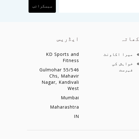
سبسکرائب
ھاتہ
ایڈریس
میرا اکاونٹ
KD Sports and
Fitness
خواہش کی
فہرست
55/546 Gulmohar
Chs, Mahavir
Nagar, Kandivali
West
Mumbai
Maharashtra
IN