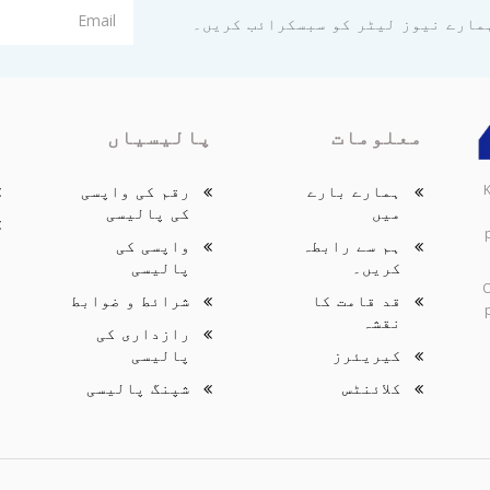
مارے نیوز لیٹر کو سبسکرائب کریں۔
معلومات
پالیسیاں
ک
ہمارے بارے
رقم کی واپسی
میں
کی پالیسی
ہم سے رابطہ
واپسی کی
کریں۔
پالیسی
O
قد قامت کا
شرائط و ضوابط
نقشہ
رازداری کی
کیریئرز
پالیسی
کلائنٹس
شپنگ پالیسی