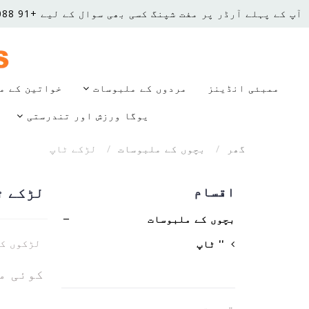
آپ کے پہلے آرڈر پر مفت شپنگ
کسی بھی سوال کے لیے +91 8850668088 پر کال کریں۔
ممبئی انڈینز
مردوں کے ملبوسات
خواتین کے م
یوگا ورزش اور تندرستی
گھر
بچوں کے ملبوسات
لڑکے ٹاپ
اقسام
لڑکے ٹ
بچوں کے ملبوسات
لڑکوں کے اوپر کھیل
'' ٹاپ
کوئی م
قیمت