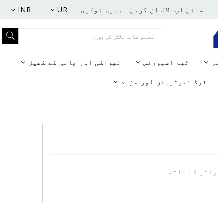
سائن اپ
لاگ ان کریں
میری ٹوکری
UR
INR
مز
ٹیم اسپورٹس
تیراکی اور پانی کے کھیل
فوڈ نیوٹریشن اور مزید