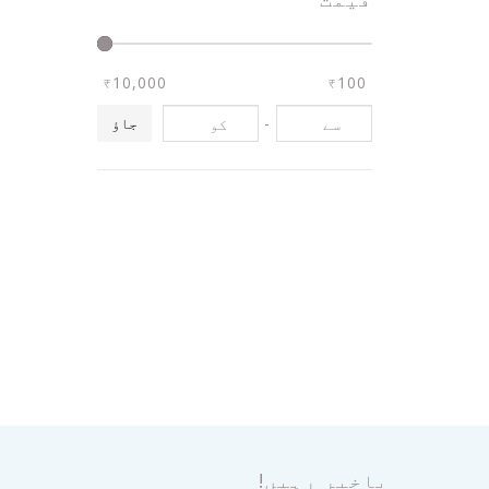
₹10,000
₹100
-
جاؤ
باخبر رہیں!