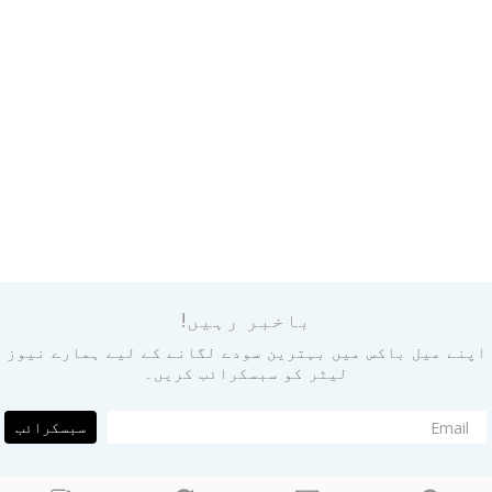
باخبر رہیں!
اپنے میل باکس میں بہترین سودے لگانے کے لیے ہمارے نیوز
لیٹر کو سبسکرائب کریں۔
سبسکرائب