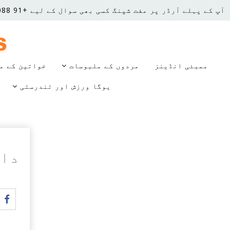
آپ کے پہلے آرڈر پر مفت شپنگ
کسی بھی سوال کے لیے +91 8850668088 پر کال کریں۔
ممبئی انڈینز
مردوں کے ملبوسات
خواتین کے م
یوگا ورزش اور تندرستی
داخل ہو
ف