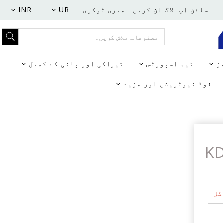
سائن اپ
لاگ ان کریں
میری ٹوکری
UR
INR
مز
ٹیم اسپورٹس
تیراکی اور پانی کے کھیل
فوڈ نیوٹریشن اور مزید
ل