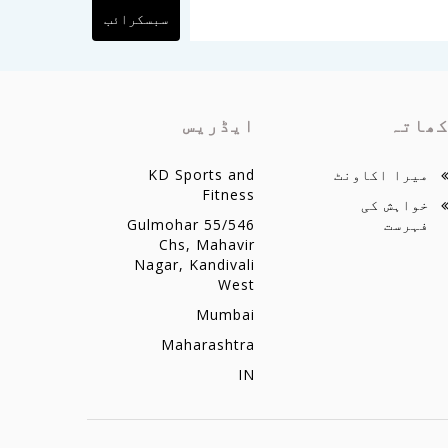
سبسکرائب
ھاتہ
ایڈریس
میرا اکاونٹ
KD Sports and
Fitness
خواہش کی
فہرست
55/546 Gulmohar
Chs, Mahavir
Nagar, Kandivali
West
Mumbai
Maharashtra
IN