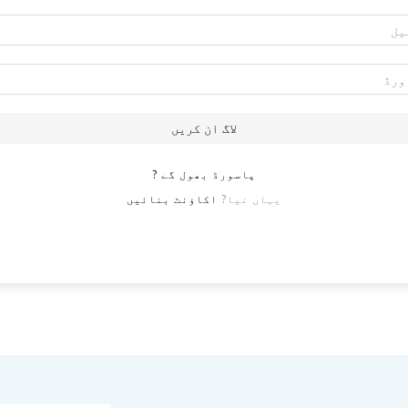
لاگ ان کریں
پاسورڈ بھول گے ?
یہاں نیا?
اکاؤنٹ بنائیں