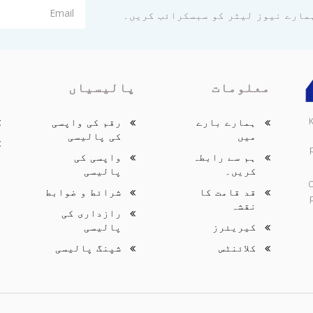
مارے نیوز لیٹر کو سبسکرائب کریں۔
معلومات
پالیسیاں
ک
ہمارے بارے
رقم کی واپسی
میں
کی پالیسی
ہم سے رابطہ
واپسی کی
کریں۔
پالیسی
O
قد قامت کا
شرائط و ضوابط
نقشہ
رازداری کی
کیریئرز
پالیسی
کلائنٹس
شپنگ پالیسی