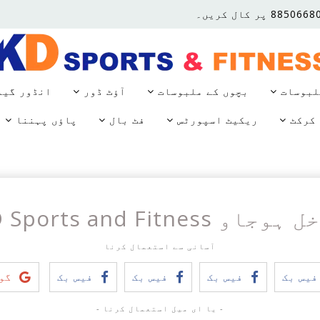
لبوسات
بچوں کے ملبوسات
آؤٹ ڈور
انڈور گی
کرکٹ
ریکیٹ اسپورٹس
فٹ بال
پاؤں پہننا
جاو KD Sports and Fitness
آسانی سے استعمال کرنا
یس بک
فیس بک
فیس بک
فیس بک
گوگ
- یا ای میل استعمال کرنا -