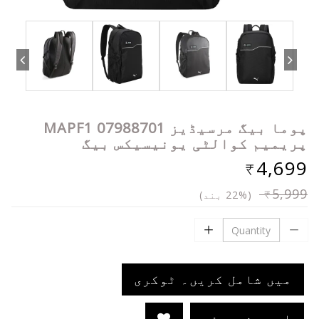
پوما بیگ مرسیڈیز MAPF1 07988701
پریمیم کوالٹی یونیسیکس بیگ
₹4,699
₹5,999
(22% بند)
میں شامل کریں۔ ٹوکری
ابھی خریدئے