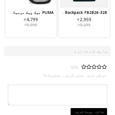
NIKE BAG Brasilia Backpack FB2826-328...
PUMA بیک پیک مرسیڈیز MAPF1 07912502 پ...
₹4,799
₹2,959
₹5,999
₹3,295
صارف کے جائزے
0/5
اس کی درجہ بندی کریں۔ مصنوعات!
جائزہ پوسٹ کریں۔