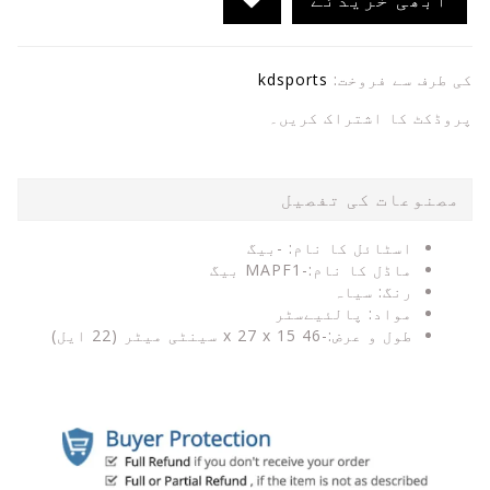
کی طرف سے فروخت:
kdsports
پروڈکٹ کا اشتراک کریں۔
مصنوعات کی تفصیل
اسٹائل کا نام: -بیگ
ماڈل کا نام:-MAPF1 بیگ
رنگ: سیاہ
مواد: پالئیےسٹر
طول و عرض:-46 x 27 x 15 سینٹی میٹر (22 ایل)