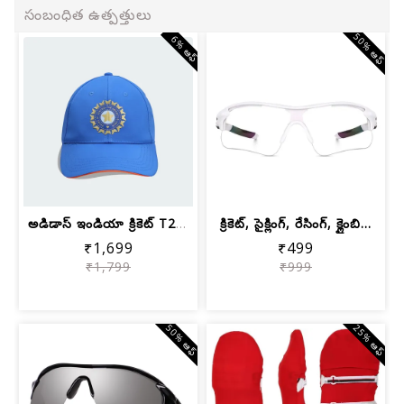
సంబంధిత ఉత్పత్తులు
50% ఆఫ్
6% ఆఫ్
అడిడాస్ ఇండియా క్రికెట్ T20i యునిసెక్...
క్రికెట్, సైక్లింగ్, రేసింగ్, క్లైంబి...
₹1,699
₹499
₹1,799
₹999
50% ఆఫ్
25% ఆఫ్