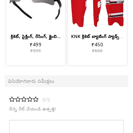
క్రికెట్, సైక్లింగ్, రేసింగ్, క్లైంబి...
KNK క్రికెట్ బ్యాటింగ్ ప్యాడ్స్ కవర్ ...
₹499
₹450
₹999
₹600
వినియోగదారు సమీక్షలు
0/5
దీన్ని రేట్ చేయండి ఉత్పత్తి!