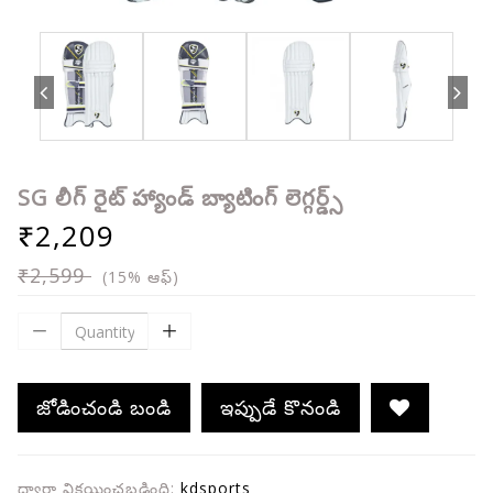
SG లీగ్ రైట్ హ్యాండ్ బ్యాటింగ్ లెగ్గర్డ్స్
₹2,209
₹2,599
(15% ఆఫ్)
జోడించండి బండి
ఇప్పుడే కొనండి
ద్వారా విక్రయించబడింది:
kdsports