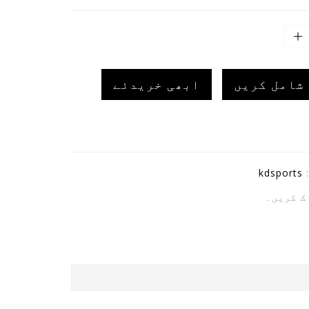
شامل کریں
ابھی خریدئے
:
kdsports
ک کریں۔