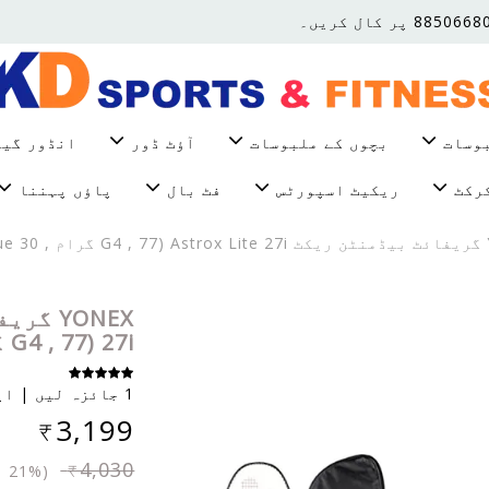
بوسات
بچوں کے ملبوسات
آؤٹ ڈور
انڈور گی
رکٹ
ریکیٹ اسپورٹس
فٹ بال
پاؤں پہننا
27i (G4 , 77 گرام , 30 lbs Tension , Blue)
1 جائزہ لیں | اپنا جائزہ شامل کریں۔
₹3,199
₹4,030
(21% بند)