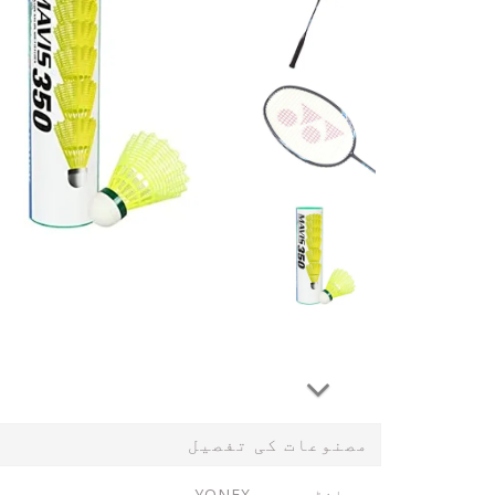
مصنوعات کی تفصیل
برانڈ
YONEX