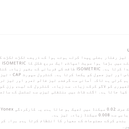
 تیز رفتار بجلی پیدا کرتے ہوئے ہوا کے ذریعے ٹکڑے ٹکڑے ک
RIC
زیادہ کنٹرول فراہم کرتا ہے۔
ایرو + باکس فریم
ھیوری کو لاگو کرکے زیادہ سے زیادہ کنٹرول کے لیے، وزن کو
کیا جاتا ہے۔ اگلے شاٹ میں منتقلی تیزی سے تسلسل کے ساتھ 
یادہ تیز ہے۔
رارت میں درجہ بندی کرکے مصنوعات کے معیار کا انتظام کرتا ہے، برا
ں۔