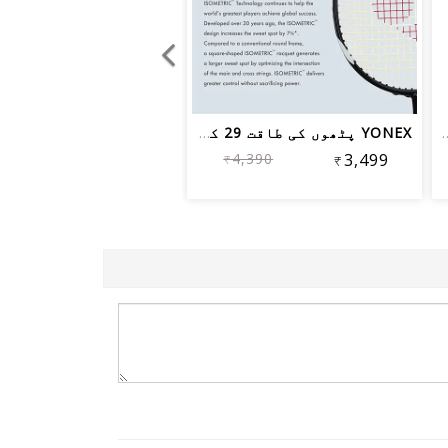
نٹن ریکٹ پٹھوں کی ...
YONEX پٹھوں کی طاقت 29 کاربن گریفائٹ ...
₹4,390
₹3,499