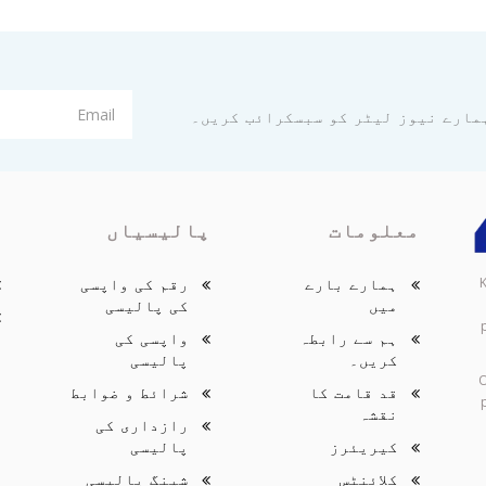
مارے نیوز لیٹر کو سبسکرائب کریں۔
معلومات
پالیسیاں
ک
ہمارے بارے
رقم کی واپسی
میں
کی پالیسی
ہم سے رابطہ
واپسی کی
کریں۔
پالیسی
O
قد قامت کا
شرائط و ضوابط
نقشہ
رازداری کی
کیریئرز
پالیسی
کلائنٹس
شپنگ پالیسی