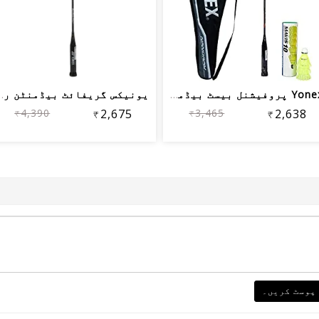
Yonex پروفیشنل بیسٹ بیڈمنٹن کومبو (نا...
یونیکس گریفائٹ بیڈم
₹4,390
₹2,675
₹3,465
₹2,638
پوسٹ کریں۔