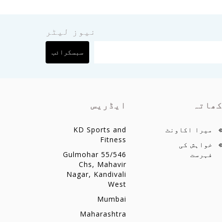
نیوز لیٹر
سبسکرائب
ھاتہ
ایڈریس
میرا اکاونٹ
KD Sports and
Fitness
خواہش کی
فہرست
55/546 Gulmohar
Chs, Mahavir
Nagar, Kandivali
West
Mumbai
Maharashtra