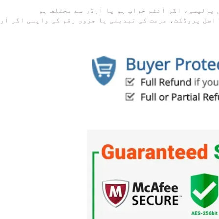
نے والے کی گارنٹی: آرڈر کے مطابق 100% اصل پروڈکٹ، مرمت کی تبدیلی یا جزوی رقم کی 