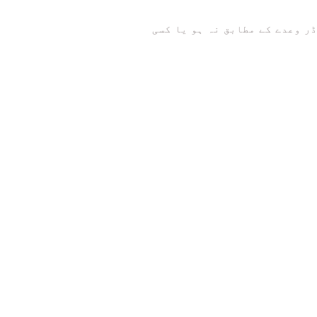
واپسی اگر آرڈر وعدے کے مطابق نہ ہو یا کسی