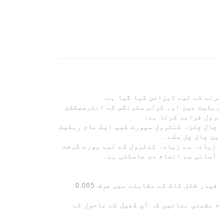
رنے کے لیے ڈیزائن کیا گیا ہے۔
ISOMET - روایتی گول فریم کے مقابلے میں بڑھا ہوا سویٹ اسپاٹ، ایک مربع شکل کا ISOMETRIC ریکیٹ مین اور کراس سٹرنگس کے انٹرسیکشن
 - ٹھوس مارنے کے احساس اور تیز جھول کو یکجا کرتا ہے۔ کنٹرول سپورٹ CAP - تیز چال چلن۔ کنٹرول سپورٹ کیپ ایک عام ریکیٹ
 زیادہ سے زیادہ کنٹرول کے لیے پورے گرفت
آسانی سے انجام دی جاسکتی ہے۔
جب توڑا جاتا ہے تو، ایک Mavis شٹل کاک صرف 0.02 سیکنڈ میں ٹھیک ہو جاتا ہے، یہ کارکردگی Yonex فیدر شٹل کاک کے مقابلے میں صرف 0.005
ہ کرم یقینی بنائیں کہ آپ کھیل کے ماحول کے