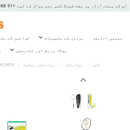
آپ کے پہلے آرڈر پر مفت شپنگ
کسی بھی سوال کے لیے +91 8850668088 پر کال کریں۔
ممبئی انڈینز
مردوں کے ملبوسات
خواتین کے مل
یوگا ورزش اور تندرستی
ک
گھر
بیڈمنٹن
بیڈمنٹن ریکیٹ
YONEX گریفائٹ بیڈمنٹن ریکٹ Astrox Lite 27i (G4 , 77 گرام , 30 lbs Tension , Blue)