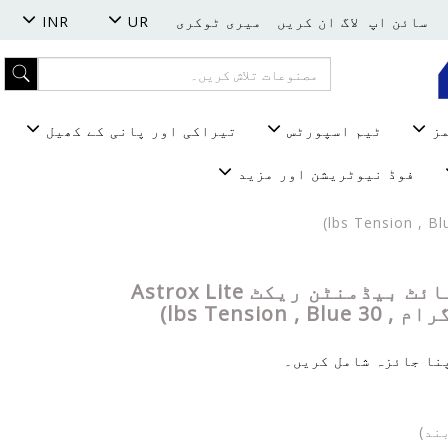
سائن اپ
لاگ ان کریں
میری ٹوکری
UR
INR
مز
ٹیم اسپورٹس
تیراکی اور پانی کے کھیل
فوڈ نیوٹریشن اور مزید
YONEX گریفائٹ بیڈمنٹن ریکٹ Astrox Lite