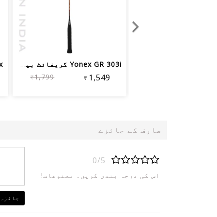
Yonex GR 303i گریفائٹ بیڈمنٹن ریکیٹ م...
₹1,799
₹1,549
صارف کے جائزے
0/5
اس کی درجہ بندی کریں۔ مصنوعات!
جائزہ 