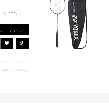
ٹوکری میں 
کی طرف سے فروخت
پروڈکٹ کا اشترا