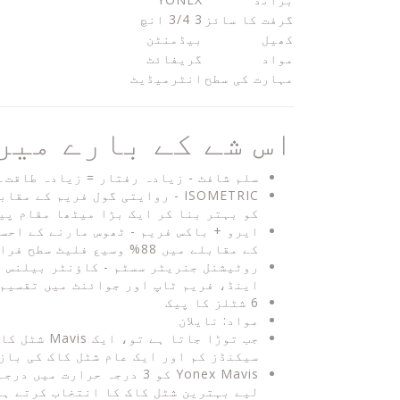
گرفت کا سائز
3 3/4 انچ
کھیل
بیڈمنٹن
مواد
گریفائٹ
مہارت کی سطح
انٹرمیڈیٹ
اس شے کے بارے میں
سلم شافٹ - زیادہ رفتار = زیادہ طاقت۔
کو بہتر بنا کر ایک بڑا میٹھا مقام پیدا کرتا ہے۔ ISOMETRIC طاقت کی قربانی کے بغیر 
کے مقابلے میں 88% وسیع فلیٹ سطح فراہم کرتی ہے تاکہ آسانی سے گرفت، تیز فالو تھرو اور تیز ترین چال چل سکے۔
روٹیشنل جنریٹر سسٹم - کاؤنٹر بیلنس ت
اینڈ، فریم ٹاپ اور جوائنٹ میں تقسیم 
6 شٹلز کا پیک
مواد: نایلان
سیکنڈز کم اور ایک عام شٹل کاک کی بازیابی سے 0.008 سیکنڈ ز
Yonex Mavis کو 3 درجہ ح
لیے بہترین شٹل کاک کا انتخاب کرتے ہی