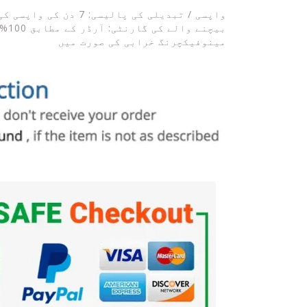
واپسی / تبدیلی کی پالیسی: 7 دن کی واپسی کی پالیسی، اگر آئٹم خراب ہو یا آرڈر سے مختلف ہو
بیچ
مینوفیکچرنگ خرابی کی صورت میں