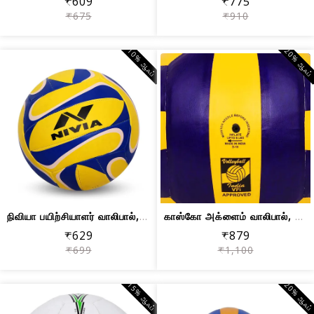
₹609
₹775
₹675
₹910
10% ஆஃப்
20% ஆஃப
நிவியா பயிற்சியாளர் வாலிபால், அளவு 4
காஸ்கோ அக்ளைம் வாலிபால், அளவு 4
₹629
₹879
₹699
₹1,100
15% ஆஃப்
20% ஆஃப