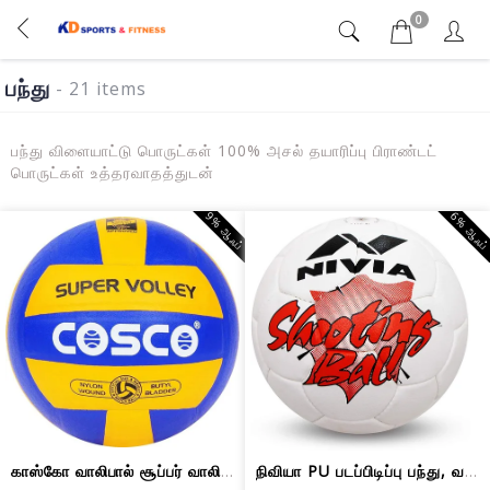
0
பந்து
- 21 items
பந்து விளையாட்டு பொருட்கள் 100% அசல் தயாரிப்பு பிராண்டட்
பொருட்கள் உத்தரவாதத்துடன்
9% ஆஃப்
6% ஆஃப
காஸ்கோ வாலிபால் சூப்பர் வாலி பால் | 1...
நிவியா PU படப்பிடிப்பு பந்து, வகைப்பட...