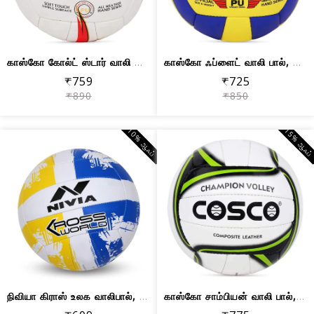
காஸ்கோ கோல்ட் ஸ்டார் வாலி பால், அளவு 4
காஸ்கோ ஃப்ளைட் வாலி பால், அளவு 4
₹759
₹725
₹890
₹850
10% ஆஃப்
15% ஆஃப
நிவியா கிராஸ் உலக வாலிபால், அளவு 4
காஸ்கோ சாம்பியன் வாலி பால், அளவு 4