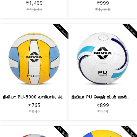
₹1,499
₹999
₹1,640
₹1,060
10% ஆஃப்
5% ஆஃப
நிவியா PU-5000 வாலிபால், அளவு 4
நிவியா PU லெதர் ரப்பர் வாலிபால் (அளவு...
₹765
₹899
₹849
₹949
15% ஆஃப
5% ஆஃப்