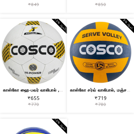
₹849
₹850
15% ஆஃப்
8% ஆஃப
காஸ்கோ ஹை-பவர் வாலிபால் , வெள்ளை/மஞ்ச...
காஸ்கோ சர்வ் வாலிபால், மஞ்சள்/நீலம் -...
₹655
₹719
₹770
₹780
10% ஆஃப்