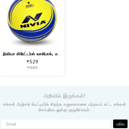
நிவியா கிரேட்டர்ஸ் வாலிபால், மஞ்சள்/ந...
₹529
₹585
அறிவில் இருங்கள்!
உங்கள் அஞ்சல் பெட்டியில் சிறந்த சலுகைகளை பந்தயம் கட்ட எங்கள்
செய்திமடலுக்கு குழுசேரவும்.
பதிவு