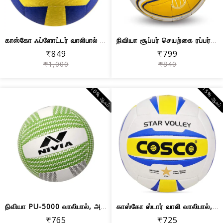
காஸ்கோ ஃப்ளோட்டர் வாலிபால் அளவு-4
நிவியா சூப்பர் செயற்கை ரப்பர் வாலிபால...
₹849
₹799
₹1,000
₹840
10% ஆஃப்
15% ஆஃப
நிவியா PU-5000 வாலிபால், அளவு 4 VB-470
காஸ்கோ ஸ்டார் வாலி வாலிபால், அளவு 4
₹765
₹725