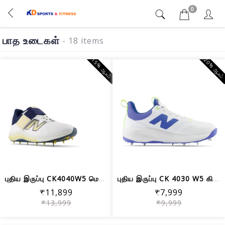
0
பாத உடைகள்
- 18 items
15% ஆஃப்
20% ஆஃப
புதிய இருப்பு CK4040W5 மெட்டல் ஸ்பைக்...
புதிய இருப்பு CK 4030 W5 கிரிக்கெட் ஸ...
₹11,899
₹7,999
₹13,999
₹9,999