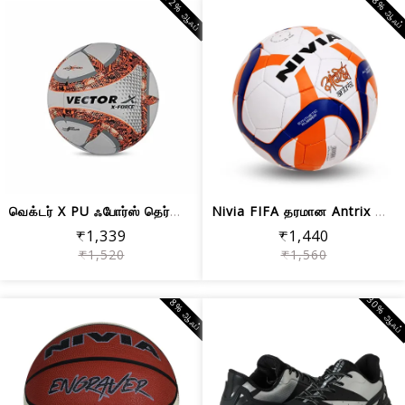
12% ஆஃப்
8% ஆஃப
வெக்டர் X PU ஃபோர்ஸ் தெர்மோ பாண்டட் க...
Nivia FIFA தரமான Antrix கால்பந்து பந்...
₹1,339
₹1,440
₹1,520
₹1,560
30% ஆஃப
8% ஆஃப்