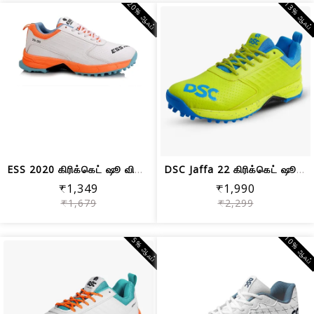
20% ஆஃப்
13% ஆஃப
ESS 2020 கிரிக்கெட் ஷூ விளையாடு
DSC Jaffa 22 கிரிக்கெட் ஷூஸ் | எலுமிச...
₹1,349
₹1,990
₹1,679
₹2,299
10% ஆஃப
5% ஆஃப்