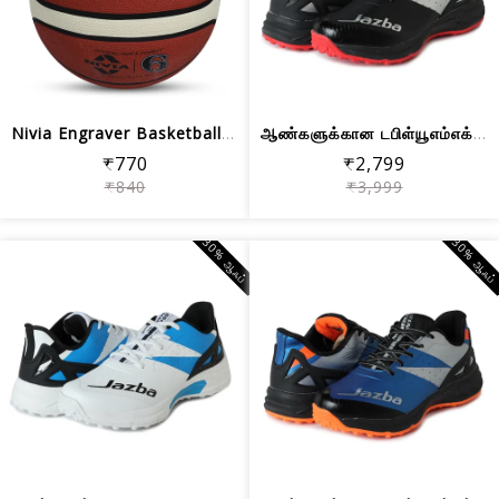
Nivia Engraver Basketball / Soft Rubb...
ஆண்களுக்கான டபிள்யூஎம்எக்ஸ் கேடி கிரி...
₹770
₹2,799
₹840
₹3,999
30% ஆஃப்
30% ஆஃப