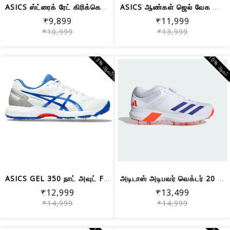
ASICS ஸ்ட்ரைக் ரேட் கிரிக்கெட் ஷூ, வெ...
ASICS ஆண்கள் ஜெல் வேக அச்சுறுத்தல் FF...
₹9,899
₹11,999
₹10,999
₹13,999
13% ஆஃப்
10% ஆஃப
ASICS GEL 350 நாட் அவுட் FF கிரிக்கெட...
அடிடாஸ் அடிபவர் வெக்டர் 20 ஷூஸ் | வேக...
₹12,999
₹13,499
₹14,999
₹14,999