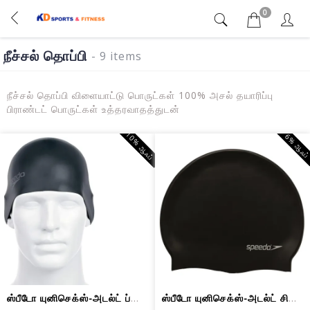
0
நீச்சல் தொப்பி
- 9 items
நீச்சல் தொப்பி விளையாட்டு பொருட்கள் 100% அசல் தயாரிப்பு
பிராண்டட் பொருட்கள் உத்தரவாதத்துடன்
10% ஆஃப்
6% ஆஃப
ஸ்பீடோ யுனிசெக்ஸ்-அடல்ட் ப்ளைன் மோல்ட...
ஸ்பீடோ யுனிசெக்ஸ்-அடல்ட் சிலிகான் பிள...