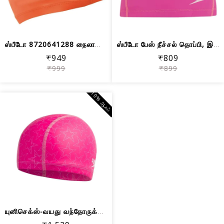
ஸ்பீடோ 8720641288 நைலான் பேஸ் கேப், 1...
ஸ்பீடோ பேஸ் நீச்சல் தொப்பி, இலவச அளவு...
₹949
₹809
₹999
₹899
10% ஆஃப்
யுனிசெக்ஸ்-வயது வந்தோருக்கான ஸ்பீடோ ப...