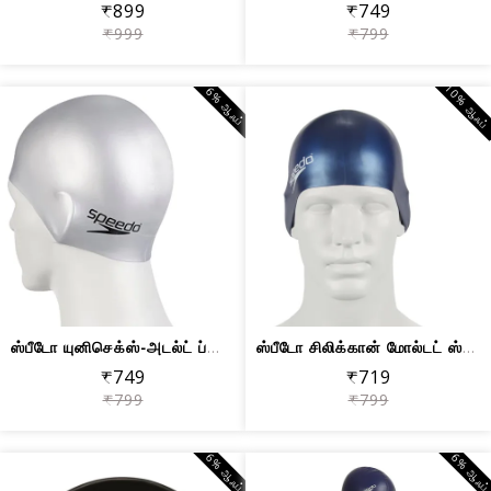
₹899
₹749
₹999
₹799
10% ஆஃப
6% ஆஃப்
ஸ்பீடோ யுனிசெக்ஸ்-அடல்ட் ப்ளைன் பிளாட...
ஸ்பீடோ சிலிக்கான் மோல்டட் ஸ்விம்கேப் ...
₹749
₹719
₹799
₹799
6% ஆஃப்
6% ஆஃப