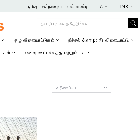
பதிவு
உள்நுழைய
என் வண்டி
TA
INR
்
குழு விளையாட்டுகள்
நீச்சல் &amp; நீர் விளையாட்டு
டைகள்
உணவு ஊட்டச்சத்து மற்றும் பல
வரிசைப்...: