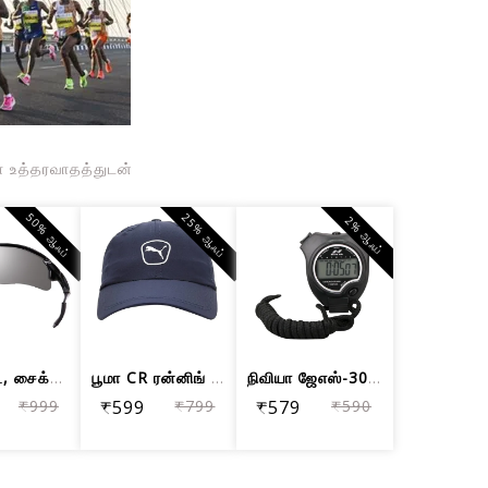
ள் உத்தரவாதத்துடன்
50% ஆஃப்
25% ஆஃப்
2% ஆஃப்
கிரிக்கெட், சைக்கிள் ஓட்டுதல், பந்தயம...
பூமா CR ரன்னிங் கேப், பீகோட்
நிவியா ஜேஎஸ்-307 டிஜிட்டல் ஸ்டாப் வாட்ச்
₹999
₹599
₹799
₹579
₹590