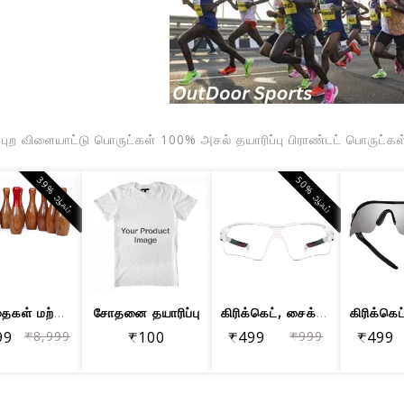
்புற விளையாட்டு பொருட்கள் 100% அசல் தயாரிப்பு பிராண்டட் பொருட்க
39% ஆஃப்
50% ஆஃப்
குழந்தைகள் மற்றும் பெரியவர்களுக்கான K...
சோதனை தயாரிப்பு
கிரிக்கெட், சைக்கிள் ஓட்டுதல், பந்தயம...
99
₹8,999
₹100
₹499
₹999
₹499