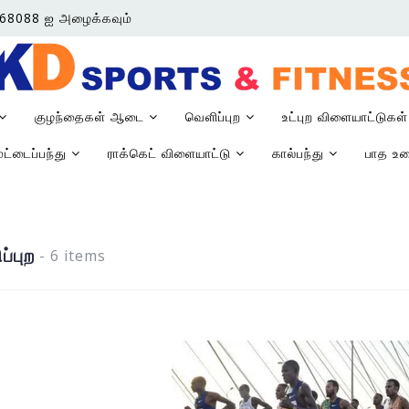
0668088 ஐ அழைக்கவும்
குழந்தைகள் ஆடை
வெளிப்புற
உட்புற விளையாட்டுகள
மட்டைப்பந்து
ராக்கெட் விளையாட்டு
கால்பந்து
பாத உ
்புற
- 6 items