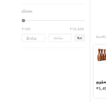
விலை
₹100
₹10,000
வெளிப
-
போ
₹5,4