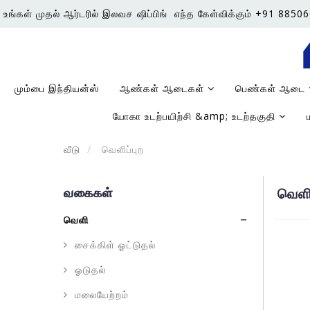
உங்கள் முதல் ஆர்டரில் இலவச ஷிப்பிங்
எந்த கேள்விக்கும் +91 885
மும்பை இந்தியன்ஸ்
ஆண்கள் ஆடைகள்
பெண்கள் ஆடை
யோகா உடற்பயிற்சி &amp; உடற்தகுதி
வீடு
வெளிப்புற
வகைகள்
வெளிப
வெளி
சைக்கிள் ஓட்டுதல்
ஓடுதல்
மலையேற்றம்