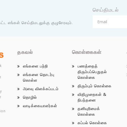
செய்திமடல்
்ட எங்கள் செய்திமடலுக்கு குழுசேரவும்.
தகவல்
கொள்கைகள்
k
எங்களை பற்றி
பணத்தைத்
திரும்பப்பெறுதல்
எங்களை தொடர்பு
e
கொள்கை
கொள்ள
திரும்பும் கொள்கை
அளவு விளக்கப்படம்
ey
விதிமுறைகள் &
e
தொழில்
நிபந்தனை
வாடிக்கையாளர்கள்
தனியுரிமைக்
ion
கொள்கை
கப்பல் கொள்கை