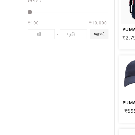
₹100
₹10,000
-
જાઓ
₹2,7
₹59