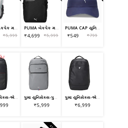
PUMA બેકપેક મર્સિડીઝ MAPF1 07912502 પ...
PUMA બેકપેક મર્સિડીઝ MAPF1 07988701 પ...
PUMA CAP યુનિસેક્સ રનિંગ કેપ પીકોટ 05291124
₹5,999
₹4,699
₹5,999
₹549
₹799
આઉટ
પુમા યુનિસેક્સ-એડલ્ટ BMW MMS પ્રો બેક...
પુમા યુનિસેક્સ-પુખ્ત BMW MMS પ્રો બેક...
પુમા યુનિસેક્સ-એડલ્ટ ફેરારી SPTWR સ્ટ...
,999
₹5,999
₹6,999