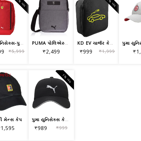
25% બંધ
50% બંધ
પુમા યુનિસેક્સ-પુખ્ત ફેરારી SPTWR રેસ...
PUMA પોલિએસ્ટર 17 સેમી ચારકોલ ગ્રે મે...
KD EV ચાર્જર કેબલ બેગ્સ સ્ટોરેજ અને ક...
99
₹5,999
₹2,499
₹999
₹1,999
₹1
ક આઉટ
1% બંધ
ી મેન્સ કેપ
પુમા યુનિસેક્સ કેપ (2398701 બ્લેક_ફ્ર...
₹1,595
₹989
₹999