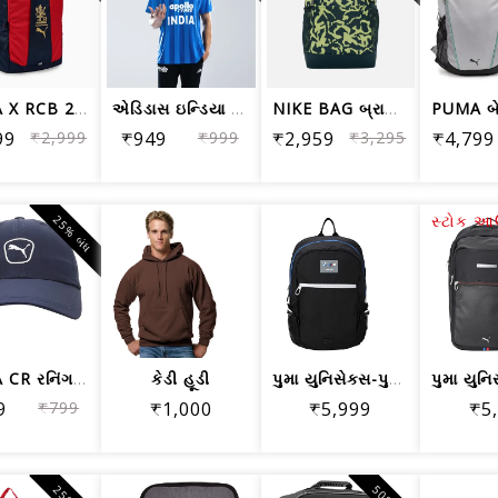
PUMA X RCB 2026 ટેકડાઉન બેકપેક 32L 09342901
એડિડાસ ઇન્ડિયા ટી20 ઇન્ટરનેશનલ ક્રિકે...
NIKE BAG બ્રાઝિલિયા બેકપેક FB2826-328...
99
₹2,999
₹949
₹999
₹2,959
₹3,295
₹4,799
સ્ટોક 
25% બંધ
PUMA CR રનિંગ કેપ, પીકોટ
કેડી હૂડી
પુમા યુનિસેક્સ-પુખ્ત BMW MMS બેકપેક, ...
9
₹799
₹1,000
₹5,999
₹5