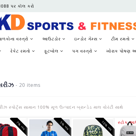
68088 પર કૉલ કરો
ાળકોના વસ્ત્રો
આઉટડોર
ઇન્ડોર ગેમ્સ
ટીમ રમતો
રેકેટ રમતો
ફૂટબોલ
પગ વસ્ત્રો
ખોરાક પોષણ અ
સરીઝ
- 20 items
ઝ સ્પોર્ટ્સ સામાન 100% મૂળ ઉત્પાદન બ્રાન્ડેડ માલ વોરંટી સાથે
સ્ટોક 
10% બંધ
7% બંધ
5% બંધ