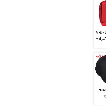
₹4,4
સ્ટો
નાઇક