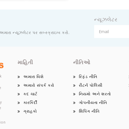
ન્યૂઝલેટર
 અમારા ન્યૂઝલેટર પર સબ્સ્ક્રાઇબ કરો.
માહિતી
નીતિઓ
k
અમારા વિશે
રિફંડ નીતિ
અમારો સંપર્ક કરો
રીટર્ન પોલિસી
e
કદ ચાર્ટ
નિયમો અને શરતો
ey
કારકિર્દી
ગોપનીયતા નીતિ
e
ગ્રાહકો
શિપિંગ નીતિ
ion