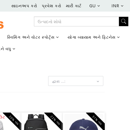
સાઇનઅપ કરો
પ્રવેશ કરો
મારી કાર્ટ
GU
INR
સ્વિમિંગ અને વોટર સ્પોર્ટ્સ
યોગા વ્યાયામ અને ફિટનેસ
ને વધુ
દ્વારા ...:
આઉટ
20% બંધ
22% બંધ
31% બંધ