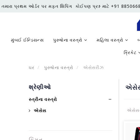
તમારા પ્રથમ ઓર્ડર પર મફત શિપિંગ
કોઈપણ પ્રશ્ન માટે +91 88506
મુંબઈ ઈન્ડિયન્સ
પુરુષોના વસ્ત્રો
મહિલા વસ્ત્રો
બ
ક્રિકેટ
ઘર
પુરુષોના વસ્ત્રો
એસેસરીઝ
શ્રેણીઓ
એસે
સ્ત્રીના વસ્ત્રો
એસેસરી
એસેસ
કિંમત