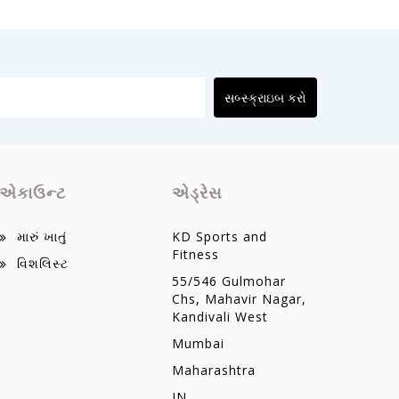
સબ્સ્ક્રાઇબ કરો
એકાઉન્ટ
એડ્રેસ
મારું ખાતું
KD Sports and
Fitness
વિશલિસ્ટ
55/546 Gulmohar
Chs, Mahavir Nagar,
Kandivali West
Mumbai
Maharashtra
IN