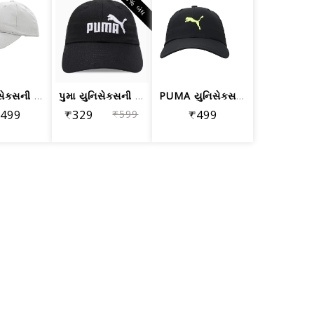
45% બંધ
પુમા યુનિસેક્સની ટોપી (2431202_કૂલ લા...
પુમા યુનિસેક્સની કેપ (2175002 બ્લેક-એ...
PUMA યુનિસેક્સ-એડલ્ટ બેઝબોલ કેપ (2430...
,499
₹329
₹599
₹499