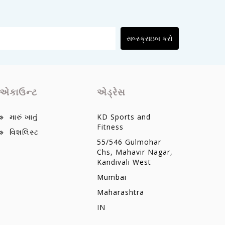
સબ્સ્ક્રાઇબ કરો
એકાઉન્ટ
એડ્રેસ
મારું ખાતું
KD Sports and
Fitness
વિશલિસ્ટ
55/546 Gulmohar
Chs, Mahavir Nagar,
Kandivali West
Mumbai
Maharashtra
IN