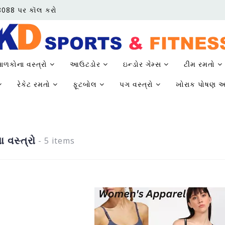
68088 પર કૉલ કરો
ાળકોના વસ્ત્રો
આઉટડોર
ઇન્ડોર ગેમ્સ
ટીમ રમતો
રેકેટ રમતો
ફૂટબોલ
પગ વસ્ત્રો
ખોરાક પોષણ અ
 વસ્ત્રો
- 5 items