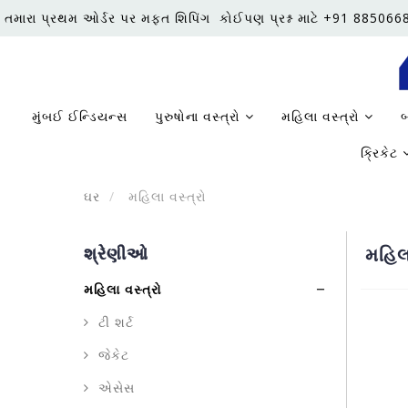
તમારા પ્રથમ ઓર્ડર પર મફત શિપિંગ
કોઈપણ પ્રશ્ન માટે +91 88506
મુંબઈ ઈન્ડિયન્સ
પુરુષોના વસ્ત્રો
મહિલા વસ્ત્રો
બ
ક્રિકેટ
ઘર
મહિલા વસ્ત્રો
શ્રેણીઓ
મહિલા
મહિલા વસ્ત્રો
ટી શર્ટ
જેકેટ
એસેસ