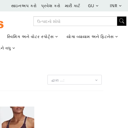
સાઇનઅપ કરો
પ્રવેશ કરો
મારી કાર્ટ
GU
INR
સ્વિમિંગ અને વોટર સ્પોર્ટ્સ
યોગા વ્યાયામ અને ફિટનેસ
ને વધુ
દ્વારા ...: