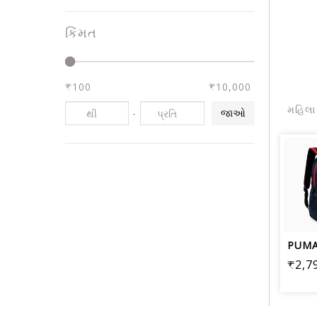
કિંમત
₹100
₹10,000
મહિલા 
-
જાઓ
₹2,7