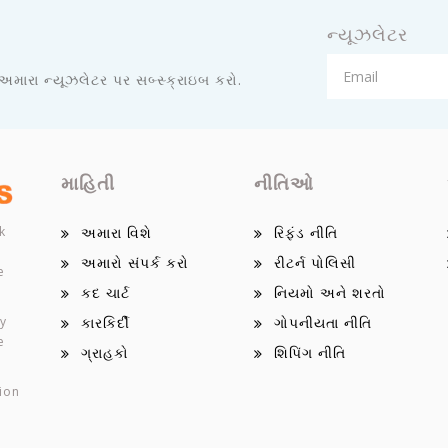
ન્યૂઝલેટર
 અમારા ન્યૂઝલેટર પર સબ્સ્ક્રાઇબ કરો.
માહિતી
નીતિઓ
k
અમારા વિશે
રિફંડ નીતિ
અમારો સંપર્ક કરો
રીટર્ન પોલિસી
e
કદ ચાર્ટ
નિયમો અને શરતો
ey
કારકિર્દી
ગોપનીયતા નીતિ
e
ગ્રાહકો
શિપિંગ નીતિ
ion