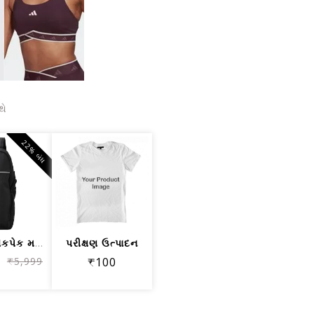
થે
22% બંધ
PUMA બેકપેક મર્સિડીઝ MAPF1 07988701 પ...
પરીક્ષણ ઉત્પાદન
₹5,999
₹100