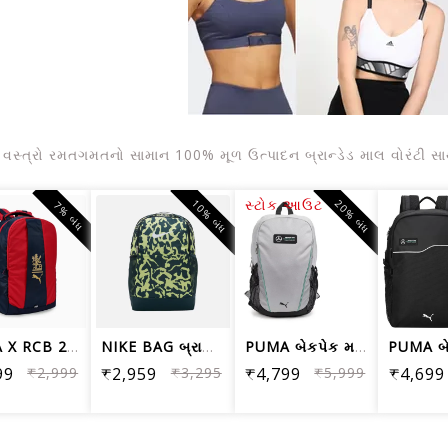
વસ્ત્રો રમતગમતનો સામાન 100% મૂળ ઉત્પાદન બ્રાન્ડેડ માલ વોરંટી સા
સ્ટોક આઉટ
10% બંધ
20% બંધ
7% બંધ
PUMA X RCB 2026 ટેકડાઉન બેકપેક 32L 09342901
NIKE BAG બ્રાઝિલિયા બેકપેક FB2826-328...
PUMA બેકપેક મર્સિડીઝ MAPF1 07912502 પ...
99
₹2,999
₹2,959
₹3,295
₹4,799
₹5,999
₹4,699