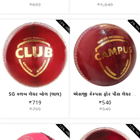
₹699
₹1,049
10% બંધ
2% બં
SG ક્લબ લેધર બોલ (લાલ)
એસજી કેમ્પસ ફોર પીસ લેધર બોલ - લાલ
₹719
₹540
₹799
₹549
10% બંધ
10% બં