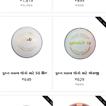
₹1,619
₹899
₹1,799
₹999
10% બં
પુખ્ત વયના લોકો માટે SG શિલ્ડ 20 ક્રિ...
પુખ્ત વયના લોકો માટે એસજી શિલ્ડ 30 ક્...
₹649
₹629
₹699
13% બંધ
10% બં