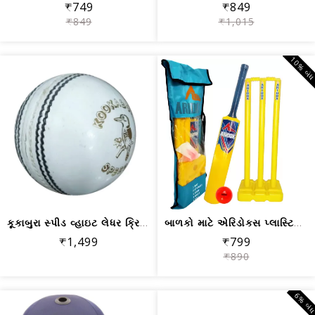
₹749
₹849
₹849
₹1,015
10% બં
કૂકાબુરા સ્પીડ વ્હાઇટ લેધર ક્રિકેટ બોલ
બાળકો માટે એરિડોક્સ પ્લાસ્ટિક ક્રિકેટ...
₹1,499
₹799
₹890
6% બં