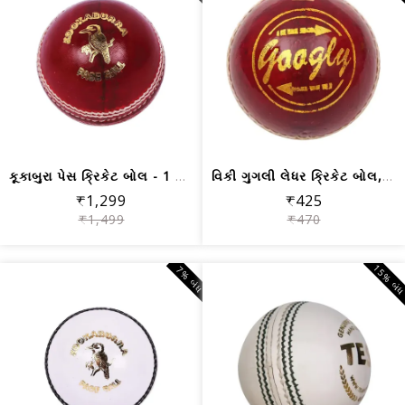
કૂકાબુરા પેસ ક્રિકેટ બોલ - 1 પીસી (લાલ)
વિકી ગુગલી લેધર ક્રિકેટ બોલ, 1 પીસી (લાલ)
₹1,299
₹425
₹1,499
₹470
15% બં
7% બંધ