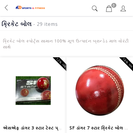
0
ક્રિકેટ બોલ
- 29 items
ક્રિકેટ બોલ સ્પોર્ટ્સ સામાન 100% મૂળ ઉત્પાદન બ્રાન્ડેડ માલ વોરંટી
સાથે
12% બંધ
16% બં
એસએફ ડાંગર 3 સ્ટાર ટેસ્ટ પ્રેક્ટિસ ક્...
SF ડાંગર 7 સ્ટાર ક્રિકેટ બોલ લાલ ખાસ ...