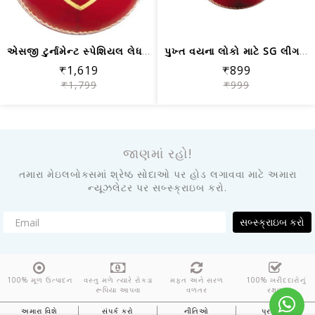
એસજી ટુર્નામેન્ટ સ્પેશિયલ લેધર બોલ
પુખ્ત વયના લોકો માટે SG લીગ ક્રિકેટ બ...
₹1,619
₹899
₹1,799
₹999
જાણમાં રહો!
તમારા મેઇલબોક્સમાં શ્રેષ્ઠ સોદાઓ પર હોડ લગાવવા માટે અમારા
ન્યૂઝલેટર પર સબ્સ્ક્રાઇબ કરો.
સબ્સ્ક્રાઇબ કરો
100% મૂળ ઉત્પાદન
વસ્તુ મળે ત્યારે રોકડા
મફત અને સરળ
100% ખરીદદારોનું
રૂપિયા આપવા
વળતર
રક્ષણ
અમારા વિશે
સંપર્ક કરો
નીતિઓ
પ્રતિભાવ