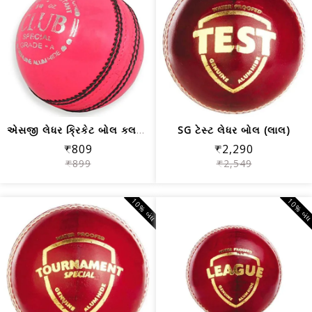
એસજી લેધર ક્રિકેટ બોલ ક્લબ, પિંક
SG ટેસ્ટ લેધર બોલ (લાલ)
₹809
₹2,290
₹899
₹2,549
10% બંધ
10% બં