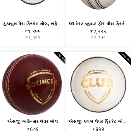
કૂકાબુરા પેસ ક્રિકેટ બોલ, સફેદ - 1 પીસી
SG ટેસ્ટ વ્હાઇટ ફોર-પીસ ક્રિકેટ લેધર ...
₹1,399
₹2,335
₹1,499
₹2,749
14% બં
7% બંધ
એસજી બાઉન્સર લેધર બોલ
એસજી ક્લબ લેધર ક્રિકેટ બોલ (સફેદ)
₹649
₹899