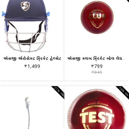
એસજી એરોસેક્ટ ક્રિકેટ હેલ્મેટ
એસજી ક્લબ ક્રિકેટ બોલ લેધર (લાલ) પ્રમ...
₹1,499
₹799
₹849
21% બંધ
14% બં