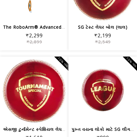
The RoboArm® Advanced- વિશ્વનું સૌથી ...
SG ટેસ્ટ લેધર બોલ (લાલ)
₹2,299
₹2,199
₹2,899
₹2,549
10% બંધ
10% બં
એસજી ટુર્નામેન્ટ સ્પેશિયલ લેધર બોલ
પુખ્ત વયના લોકો માટે SG લીગ ક્રિકેટ બ...