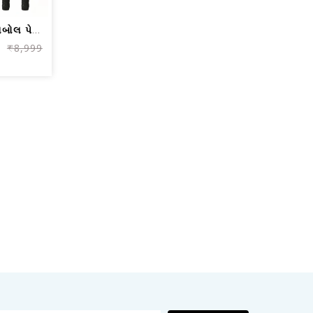
KD પિકલબોલ પેડલ્સ, કાર્બન ફાઈબર પિકલબ...
₹8,999