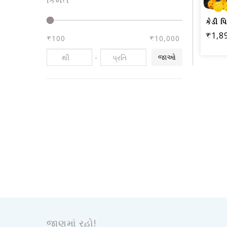
₹1,8
₹100
₹10,000
-
જાઓ
જાણમાં રહો!