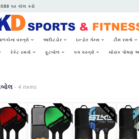
68088 પર કૉલ કરો
ાળકોના વસ્ત્રો
આઉટડોર
ઇન્ડોર ગેમ્સ
ટીમ રમતો
રેકેટ રમતો
ફૂટબોલ
પગ વસ્ત્રો
ખોરાક પોષણ અ
લબોલ
- 4 items
32% બંધ
32% બંધ
39% બંધ