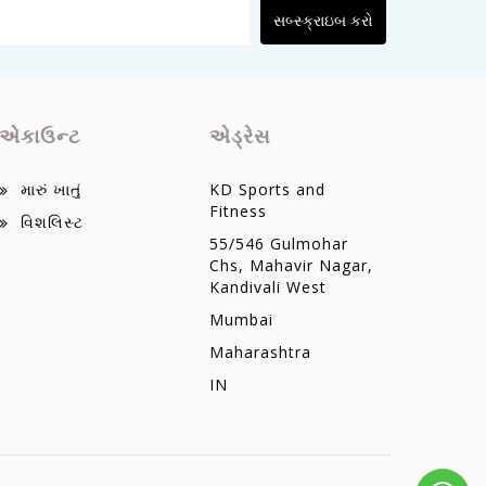
સબ્સ્ક્રાઇબ કરો
એકાઉન્ટ
એડ્રેસ
મારું ખાતું
KD Sports and
Fitness
વિશલિસ્ટ
55/546 Gulmohar
Chs, Mahavir Nagar,
Kandivali West
Mumbai
Maharashtra
IN