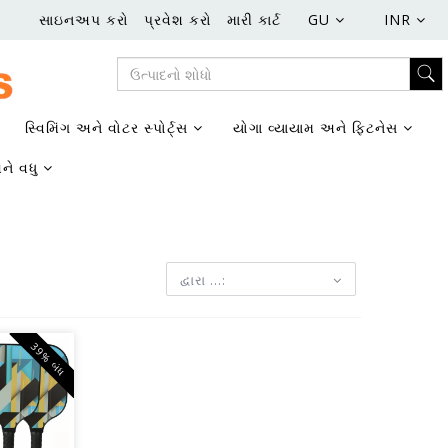
સાઇનઅપ કરો
પ્રવેશ કરો
મારી કાર્ટ
GU
INR
સ્વિમિંગ અને વોટર સ્પોર્ટ્સ
યોગા વ્યાયામ અને ફિટનેસ
ને વધુ
દ્વારા ...:
39% બંધ