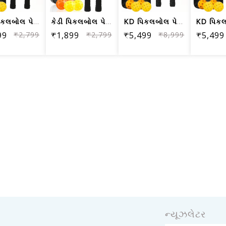
કેડી પિકલબોલ પેડલ્સ, ફાઈબર વુડ સરફેસ ...
કેડી પિકલબોલ પેડલ્સ, ફાઈબર વુડ સરફેસ ...
KD પિકલબોલ પેડલ્સ, કાર્બન ફાઈબર પિકલબ...
99
₹2,799
₹1,899
₹2,799
₹5,499
₹8,999
₹5,499
ન્યૂઝલેટર