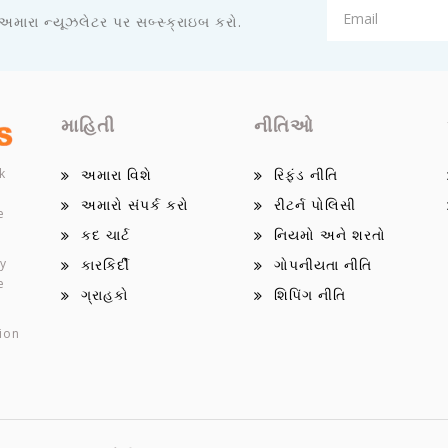
 અમારા ન્યૂઝલેટર પર સબ્સ્ક્રાઇબ કરો.
માહિતી
નીતિઓ
k
અમારા વિશે
રિફંડ નીતિ
અમારો સંપર્ક કરો
રીટર્ન પોલિસી
e
કદ ચાર્ટ
નિયમો અને શરતો
ey
કારકિર્દી
ગોપનીયતા નીતિ
e
ગ્રાહકો
શિપિંગ નીતિ
ion