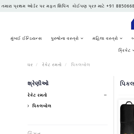
તમારા પ્રથમ ઓર્ડર પર મફત શિપિંગ
કોઈપણ પ્રશ્ન માટે +91 88506
મુંબઈ ઈન્ડિયન્સ
પુરુષોના વસ્ત્રો
મહિલા વસ્ત્રો
બ
ક્રિકેટ
ઘર
રેકેટ રમતો
પિકલબોલ
શ્રેણીઓ
પિક
રેકેટ રમતો
પિકલબોલ
કિંમત