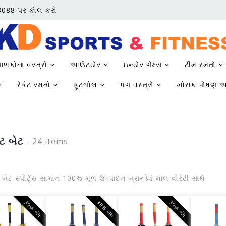
68088 પર કૉલ કરો
ાળકોના વસ્ત્રો
આઉટડોર
ઇન્ડોર ગેમ્સ
ટીમ રમતો
રેકેટ રમતો
ફૂટબોલ
પગ વસ્ત્રો
ખોરાક પોષણ અ
ેટ બેટ
- 24 items
ટ બેટ સ્પોર્ટ્સ સામાન 100% મૂળ ઉત્પાદન બ્રાન્ડેડ માલ વોરંટી સાથે
39% બંધ
39% બંધ
39% બંધ