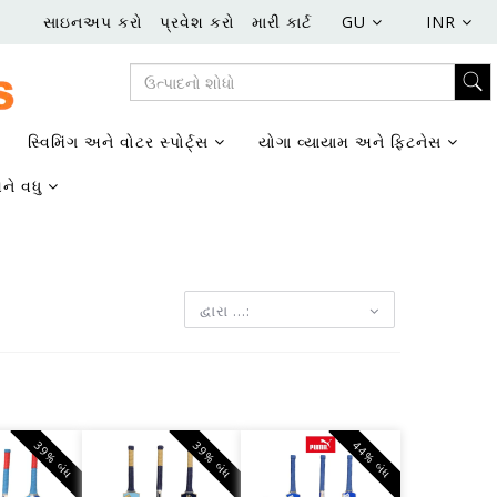
સાઇનઅપ કરો
પ્રવેશ કરો
મારી કાર્ટ
GU
INR
સ્વિમિંગ અને વોટર સ્પોર્ટ્સ
યોગા વ્યાયામ અને ફિટનેસ
ને વધુ
દ્વારા ...:
39% બંધ
39% બંધ
44% બંધ