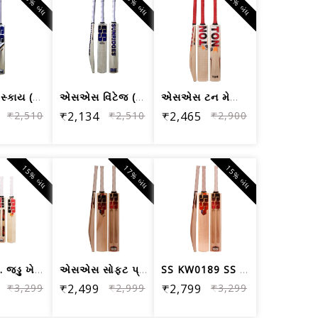
15% બંધ
15% બંધ
15% બંધ
એસએસ સ્કાય (ખેલાડીઓ) કાશ્મીર વિલો ક્ર...
એસએસ વિંટેજ (ખેલાડીઓ) કાશ્મીર વિલો ક્...
એસએસ ટન મેક્સિમસ કાશ્મીર વિલો ક્રિકેટ બેટ
₹2,510
₹2,134
₹2,510
₹2,465
₹2,900
15% બંધ
17% બંધ
15% બંધ
એસ.એસ. જડ્ડુ ખેલાડીઓ જમ્બો કાશ્મીર વિ...
એસએસ સોફ્ટ પ્રો પ્લેયર કાશ્મીર વિલો ક...
SS KW0189 SS સોફ્ટ પ્રો પ્લેયર સ્કૂપ ...
₹3,299
₹2,499
₹2,999
₹2,799
₹3,299