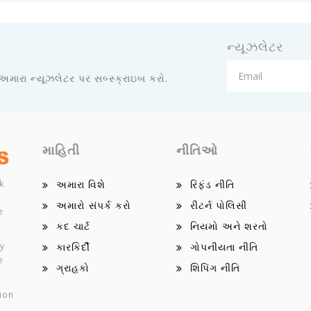
ન્યૂઝલેટર
 અમારા ન્યૂઝલેટર પર સબ્સ્ક્રાઇબ કરો.
માહિતી
નીતિઓ
k
અમારા વિશે
રિફંડ નીતિ
અમારો સંપર્ક કરો
રીટર્ન પોલિસી
e
કદ ચાર્ટ
નિયમો અને શરતો
ey
કારકિર્દી
ગોપનીયતા નીતિ
e
ગ્રાહકો
શિપિંગ નીતિ
ion