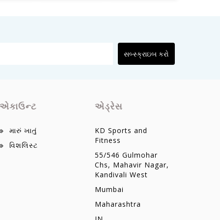
સબ્સ્ક્રાઇબ કરો
એકાઉન્ટ
એડ્રેસ
મારું ખાતું
KD Sports and
Fitness
વિશલિસ્ટ
55/546 Gulmohar
Chs, Mahavir Nagar,
Kandivali West
Mumbai
Maharashtra
IN