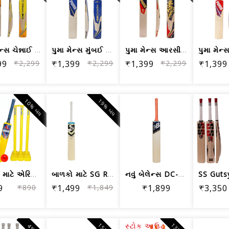
પુમા મેન્સ ચેન્નાઈ જેએનઆર સિટી બેટ, ય...
પુમા મેન્સ મુંબઈ જેએનઆર સિટી બેટ, ઈલે...
પુમા મેન્સ આરસીબી જેએનઆર સિટી ક્રિકેટ...
99
₹2,299
₹1,399
₹2,299
₹1,399
₹2,299
₹1,399
10% બંધ
19% બંધ
બાળકો માટે એરિડોક્સ પ્લાસ્ટિક ક્રિકેટ...
બાળકો માટે SG RSD સ્પાર્ક કાશ્મીર વિલ...
નવું બેલેન્સ DC-280 બેટ કવર સાથે કાશ્...
9
₹890
₹1,499
₹1,849
₹1,899
₹3,350
સ્ટોક આઉટ