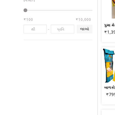
₹100
₹10,000
-
જાઓ
₹1,3
₹79