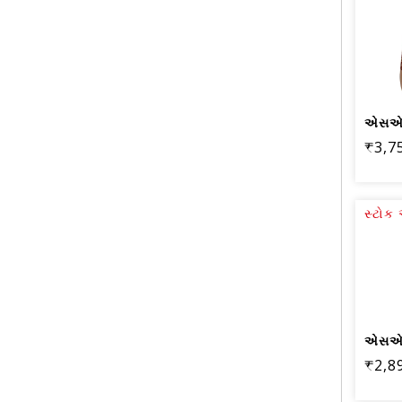
₹3,7
સ્ટો
₹2,8