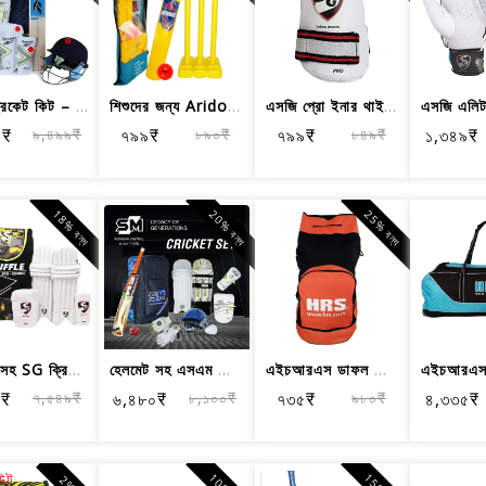
রিবক ক্রিকেট কিট – ব্যাট, প্যাড, গ্লা...
শিশুদের জন্য Aridox প্লাস্টিক ক্রিকেট...
এসজি প্রো ইনার থাই প্যাড, প্রাপ্তবয়স্ক
৯₹
৯,৪৯৯₹
৭৯৯₹
৮৯০₹
৭৯৯₹
৮৪৯₹
১,৩৪৯₹
18% বন্ধ
20% বন্ধ
25% বন্ধ
হেলমেট সহ SG ক্রিকেট কিট জুনিয়র থেকে...
হেলমেট সহ এসএম ক্রিকেট কিট জুনিয়র থে...
এইচআরএস ডাফল ক্রিকেট কিট ব্যাগ
৯₹
৭,৫৪৯₹
৬,৪৮০₹
৮,১০০₹
৭৩৫₹
৯৮০₹
৪,৩৩৫₹
উট