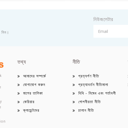
নিউজলেটার
া নিন।
তথ্য
নীতি
k
আমাদের সম্পর্কে
প্রত্যর্পণ নীতি
যোগাযোগ করুন
প্রত্যাবর্তন নীতিমালা
e
মাপের তালিকা
বিধি - নিষেধ এবং শর্তাবলী
ey
কেরিয়ার
গোপনীয়তা নীতি
e
ক্লায়েন্টদের
চালান নীতি
ion