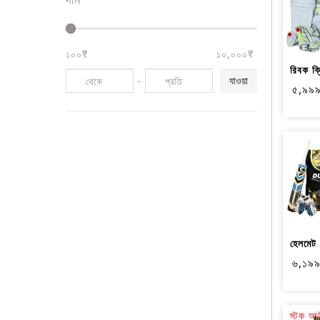
১০০₹
১০,০০০₹
-
যাওয়া
৫,৯৯
৬,১৯
স্টক আ