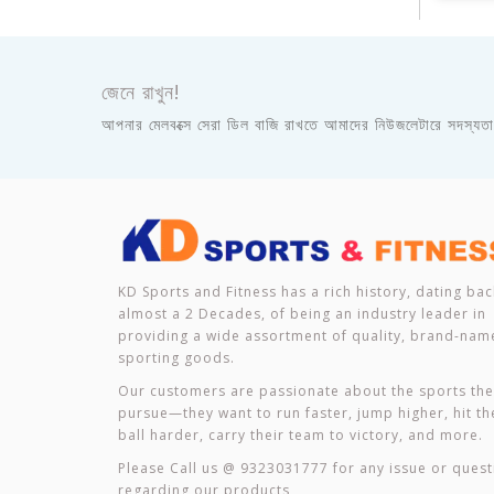
জেনে রাখুন!
আপনার মেলবক্সে সেরা ডিল বাজি রাখতে আমাদের নিউজলেটারে সদস্যত
KD Sports and Fitness has a rich history, dating bac
almost a 2 Decades, of being an industry leader in
providing a wide assortment of quality, brand-nam
sporting goods.
Our customers are passionate about the sports th
pursue—they want to run faster, jump higher, hit th
ball harder, carry their team to victory, and more.
Please Call us @ 9323031777 for any issue or quest
regarding our products