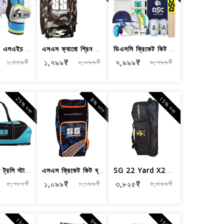
এসজি এলিট এলএইচ ব্যাটিং গ্লাভস, পুরুষ...
এসএস ক্যামো গ্রিন ডাফল ক্রিকেট কিট ব্যাগ
ডিএসসি ক্রিকেট কিট সম্পূর্ণ ক্রিকেট স...
১,৪৪৯₹
১,৭৯৯₹
২,০৯৯₹
৭,৯৯৯₹
৯,৭৯৯₹
25% বন্ধ
15% বন্ধ
8% বন্ধ
এইচআরএস ট্রলি স্টাইল ক্রিকেট টিম কিটব...
এসএস ক্রিকেট কিট ব্যাগ - কোল্ট আর্মি ব্লু
SG 22 Yard X2 ট্রলি ক্রিকেট কিটব্যাগ - বড়
৫,৭৮০₹
১,০৯৯₹
১,১৯৯₹
৩,৮২৫₹
৪,৪৯৯₹