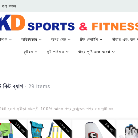
 কল করুন
পোশাক
আউটডোর
অন্দর গেম
টিম স্পোর্টস
সাঁতার এবং জল ক
ফুটবল
ফুট পরিধান
খাদ্য পুষ্টি এবং আরো
ট কিট ব্যাগ
- 29 items
কিট ব্যাগ ক্রীড়া সামগ্রী 100% আসল পণ্য ব্র্যান্ডেড পণ্য ওয়ারেন্টি সহ
37% বন্ধ
10% বন্ধ
6% বন্ধ