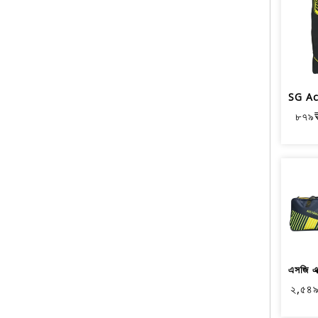
৮৭৯
২,৫৪