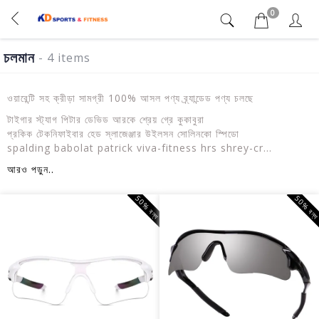
0
চলমান
- 4 items
ওয়ারেন্টি সহ ক্রীড়া সামগ্রী 100% আসল পণ্য ব্র্যান্ডেড পণ্য চলছে
টাইগার স্ট্যাগ পিটার ডেভিড আরকে শ্রেয় গ্রে কুকাবুরা
প্রকিক টেকনিফাইবার হেড স্লাজেঞ্জার উইলসন সোলিনকো স্পিডো
spalding babolat patrick viva-fitness hrs shrey-cr...
আরও পড়ুন..
50% বন্ধ
50% বন্