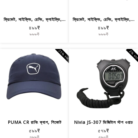
ক্রিকেট, সাইক্লিং, রেসিং, ক্লাইম্বিং,...
ক্রিকেট, সাইক্লিং, রেসিং, ক্লাইম্বিং,...
৪৯৯₹
৪৯৯₹
৯৯৯₹
৯৯৯₹
25% বন্ধ
2% বন্
PUMA CR রানিং ক্যাপ, পিকোট
Nivia JS-307 ডিজিটাল স্টপ ওয়াচ
৫৯৯₹
৫৭৯₹
৭৯৯₹
৫৯০₹