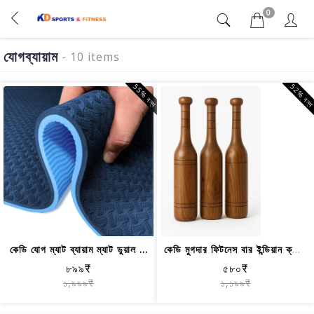
0
যোগব্যায়াম
- 10 items
55% বন্ধ
52% বন্
কেডি যোগ ম্যাট ব্যায়াম ম্যাট ডুয়াল ...
কেডি মুগদার ফিটনেস বার ইন্ডিয়ান ক্লা...
৮৯৯₹
৫৮০₹
১,৯৯৯₹
১,১৯৯₹