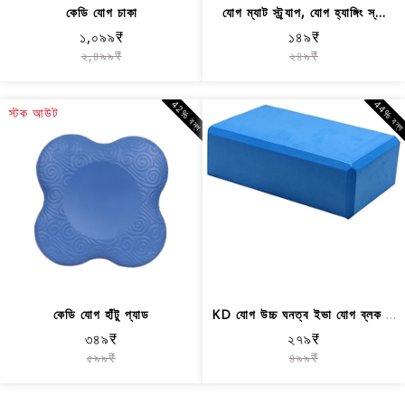
কেডি যোগ চাকা
যোগ ম্যাট স্ট্র্যাপ, যোগ হ্যাঙ্গিং স্...
১,০৯৯₹
১৪৯₹
২,৪৯৯₹
২৪৯₹
42% বন্ধ
44% বন্
স্টক আউট
কেডি যোগ হাঁটু প্যাড
KD যোগ উচ্চ ঘনত্ব ইভা যোগ ব্লক যোগ ইট...
৩৪৯₹
২৭৯₹
৫৯৯₹
৪৯৯₹