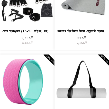
ডোর অ্যাঙ্কর (15-50 পাউন্ড) সহ কেডি র...
কেটলার প্রিমিয়াম ইকো ফ্রেন্ডলি অ্যান...
১,১৪৯₹
৪৯৯₹
৩,৪৯৯₹
১,২৯৯₹
56% বন্ধ
40% বন্