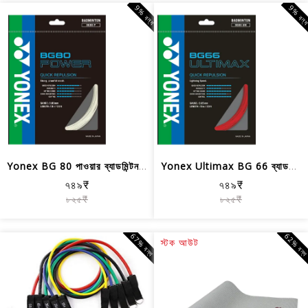
9% বন্ধ
9% বন্
Yonex BG 80 পাওয়ার ব্যাডমিন্টন স্ট্র...
Yonex Ultimax BG 66 ব্যাডমিন্টন স্ট্র...
৭৪৯₹
৭৪৯₹
৮২৫₹
৮২৫₹
67% বন্ধ
62% বন্
স্টক আউট